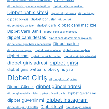
dipbet adresinizi nasıl bulabilirsiniz
dipbet bahis oyununda yerleştirme
dipbet bahis seçenekleri
Dipbet bahis sitesi
dipbet bilgi aktarımı
dipbet bingo
dipbet bonus
dipbet bonuslar
dipbet btk
dipbet canli maç izle
dipbet canli
dipbet büyük bahisler
Dipbet Canlı Bahis
dipbet canlı casino bonusu
dipbet canlı destek
dipbet canlı destek birimi üye alanı
Dipbet casino
dipbet canlı spor bahis seçenekleri
dipbet casino oyunu
dipbet casino salonu
dipbet casino sayfası
dipbet com
dipbet destek hizmetleri
dipbet eski giriş adresleri
dipbet girisi
dipbet giris adresi
dipbet giris twitter
dipbet giris yap
Dipbet Giriş
dipbet giriş bağlantısı
dipbet güncel adresi
Dipbet Güncel
Dipbet güvenli mi
dipbet güvenebilir misin
dipbet güvenli bahis
dipbet instagram
dipbet güvenlir mi
Dipbet kayıt
dipbet i̇le i̇lgili şikayetler
dipbet kayıtlı adresi