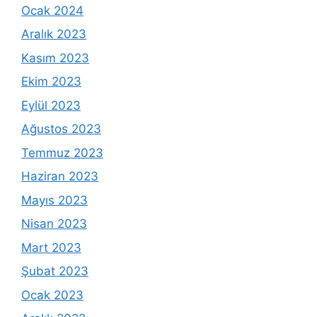
Ocak 2024
Aralık 2023
Kasım 2023
Ekim 2023
Eylül 2023
Ağustos 2023
Temmuz 2023
Haziran 2023
Mayıs 2023
Nisan 2023
Mart 2023
Şubat 2023
Ocak 2023