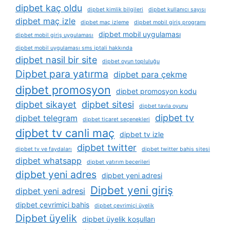
dipbet kaç oldu
dipbet kimlik bilgileri
dipbet kullanıcı sayısı
dipbet maç izle
dipbet maç izleme
dipbet mobil giriş programı
dipbet mobil uygulaması
dipbet mobil giriş uygulaması
dipbet mobil uygulaması sms iptali hakkında
dipbet nasil bir site
dipbet oyun topluluğu
Dipbet para yatırma
dipbet para çekme
dipbet promosyon
dipbet promosyon kodu
dipbet sikayet
dipbet sitesi
dipbet tavla oyunu
dipbet tv
dipbet telegram
dipbet ticaret seçenekleri
dipbet tv canli maç
dipbet tv izle
dipbet twitter
dipbet tv ve faydaları
dipbet twitter bahis sitesi
dipbet whatsapp
dipbet yatırım becerileri
dipbet yeni adres
dipbet yeni adresi
Dipbet yeni giriş
dipbet yeni adresi
dipbet çevrimiçi bahis
dipbet çevrimiçi üyelik
Dipbet üyelik
dipbet üyelik koşulları