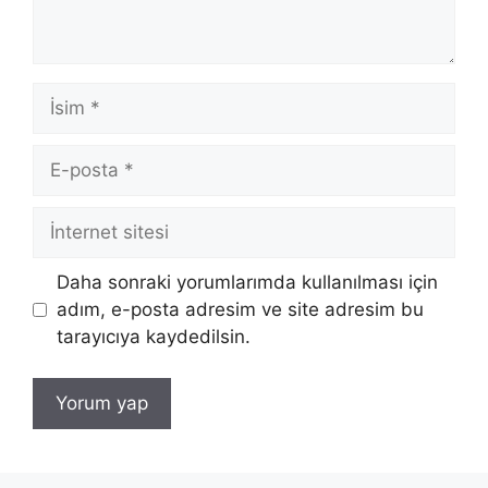
İsim
E-
posta
İnternet
sitesi
Daha sonraki yorumlarımda kullanılması için
adım, e-posta adresim ve site adresim bu
tarayıcıya kaydedilsin.