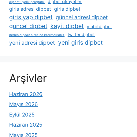
dipbet şikayetleri
dipbet üyelik programı
giris adresi dipbet
giris dipbet
giris yap dipbet
güncel adresi dipbet
güncel dipbet
kayit dipbet
mobil dipbet
twitter dipbet
neden dipbet sitesine katılmalısınız
yeni giris dipbet
yeni adresi dipbet
Arşivler
Haziran 2026
Mayıs 2026
Eylül 2025
Haziran 2025
Mayıs 2025