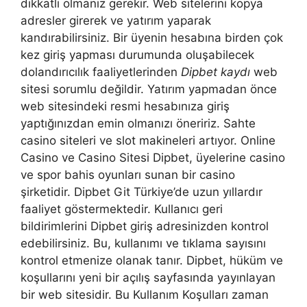
dikkatli olmanız gerekir. Web sitelerini kopya
adresler girerek ve yatırım yaparak
kandırabilirsiniz. Bir üyenin hesabına birden çok
kez giriş yapması durumunda oluşabilecek
dolandırıcılık faaliyetlerinden
Dipbet kaydı
web
sitesi sorumlu değildir. Yatırım yapmadan önce
web sitesindeki resmi hesabınıza giriş
yaptığınızdan emin olmanızı öneririz. Sahte
casino siteleri ve slot makineleri artıyor. Online
Casino ve Casino Sitesi Dipbet, üyelerine casino
ve spor bahis oyunları sunan bir casino
şirketidir. Dipbet Git Türkiye’de uzun yıllardır
faaliyet göstermektedir. Kullanıcı geri
bildirimlerini Dipbet giriş adresinizden kontrol
edebilirsiniz. Bu, kullanımı ve tıklama sayısını
kontrol etmenize olanak tanır. Dipbet, hüküm ve
koşullarını yeni bir açılış sayfasında yayınlayan
bir web sitesidir. Bu Kullanım Koşulları zaman