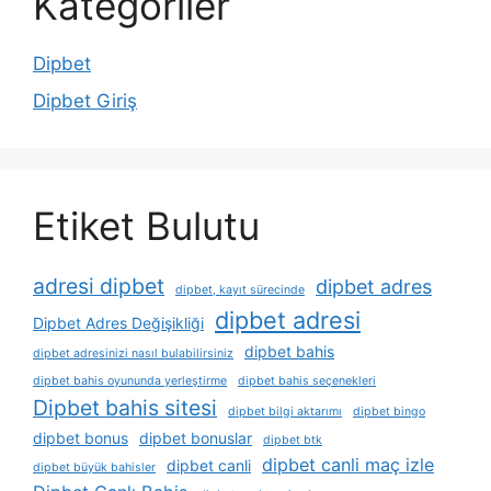
Kategoriler
Dipbet
Dipbet Giriş
Etiket Bulutu
adresi dipbet
dipbet adres
dipbet, kayıt sürecinde
dipbet adresi
Dipbet Adres Değişikliği
dipbet bahis
dipbet adresinizi nasıl bulabilirsiniz
dipbet bahis oyununda yerleştirme
dipbet bahis seçenekleri
Dipbet bahis sitesi
dipbet bilgi aktarımı
dipbet bingo
dipbet bonus
dipbet bonuslar
dipbet btk
dipbet canli maç izle
dipbet canli
dipbet büyük bahisler