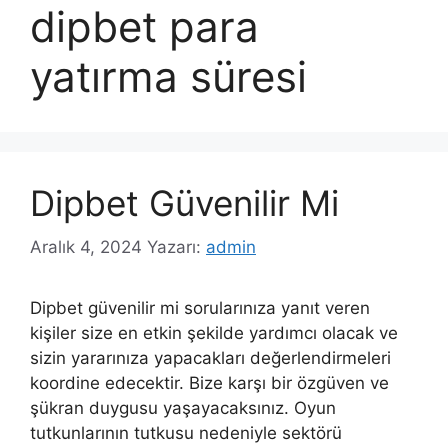
dipbet para
yatırma süresi
Dipbet Güvenilir Mi
Aralık 4, 2024
Yazarı:
admin
Dipbet güvenilir mi sorularınıza yanıt veren
kişiler size en etkin şekilde yardımcı olacak ve
sizin yararınıza yapacakları değerlendirmeleri
koordine edecektir. Bize karşı bir özgüven ve
şükran duygusu yaşayacaksınız. Oyun
tutkunlarının tutkusu nedeniyle sektörü