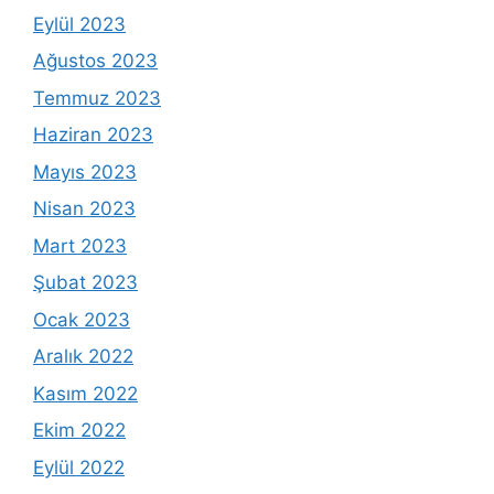
Eylül 2023
Ağustos 2023
Temmuz 2023
Haziran 2023
Mayıs 2023
Nisan 2023
Mart 2023
Şubat 2023
Ocak 2023
Aralık 2022
Kasım 2022
Ekim 2022
Eylül 2022