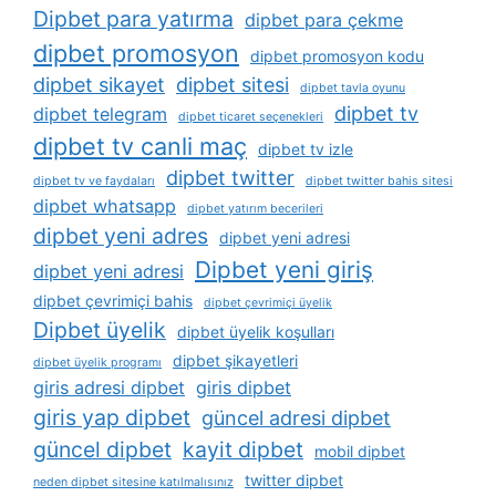
Dipbet para yatırma
dipbet para çekme
dipbet promosyon
dipbet promosyon kodu
dipbet sikayet
dipbet sitesi
dipbet tavla oyunu
dipbet tv
dipbet telegram
dipbet ticaret seçenekleri
dipbet tv canli maç
dipbet tv izle
dipbet twitter
dipbet tv ve faydaları
dipbet twitter bahis sitesi
dipbet whatsapp
dipbet yatırım becerileri
dipbet yeni adres
dipbet yeni adresi
Dipbet yeni giriş
dipbet yeni adresi
dipbet çevrimiçi bahis
dipbet çevrimiçi üyelik
Dipbet üyelik
dipbet üyelik koşulları
dipbet şikayetleri
dipbet üyelik programı
giris adresi dipbet
giris dipbet
giris yap dipbet
güncel adresi dipbet
güncel dipbet
kayit dipbet
mobil dipbet
twitter dipbet
neden dipbet sitesine katılmalısınız