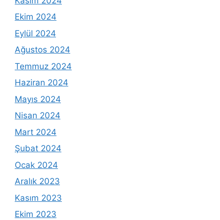
Kasım 2024
Ekim 2024
Eylül 2024
Ağustos 2024
Temmuz 2024
Haziran 2024
Mayıs 2024
Nisan 2024
Mart 2024
Şubat 2024
Ocak 2024
Aralık 2023
Kasım 2023
Ekim 2023