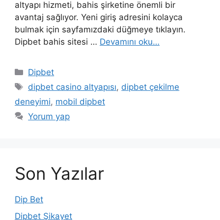
altyapı hizmeti, bahis şirketine önemli bir
avantaj sağlıyor. Yeni giriş adresini kolayca
bulmak için sayfamızdaki düğmeye tıklayın.
Dipbet bahis sitesi …
Devamını oku…
Kategoriler
Dipbet
Etiketler
dipbet casino altyapısı
,
dipbet çekilme
deneyimi
,
mobil dipbet
Yorum yap
Son Yazılar
Dip Bet
Dipbet Şikayet