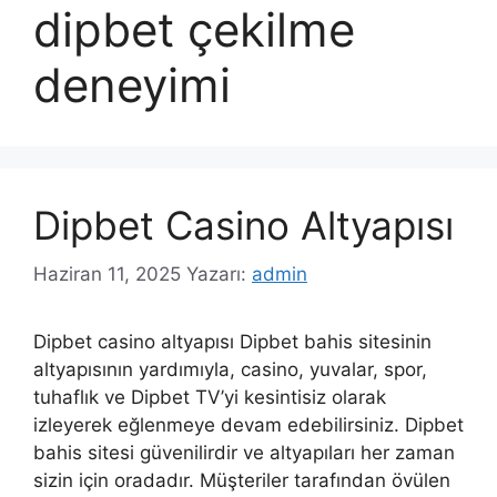
dipbet çekilme
deneyimi
Dipbet Casino Altyapısı
Haziran 11, 2025
Yazarı:
admin
Dipbet casino altyapısı Dipbet bahis sitesinin
altyapısının yardımıyla, casino, yuvalar, spor,
tuhaflık ve Dipbet TV’yi kesintisiz olarak
izleyerek eğlenmeye devam edebilirsiniz. Dipbet
bahis sitesi güvenilirdir ve altyapıları her zaman
sizin için oradadır. Müşteriler tarafından övülen