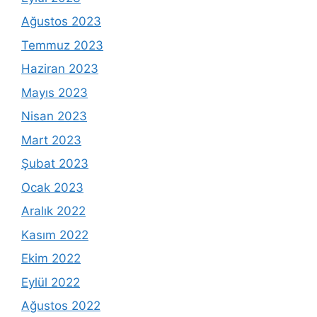
Ağustos 2023
Temmuz 2023
Haziran 2023
Mayıs 2023
Nisan 2023
Mart 2023
Şubat 2023
Ocak 2023
Aralık 2022
Kasım 2022
Ekim 2022
Eylül 2022
Ağustos 2022