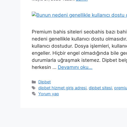
Premium bahis siteleri seobahis bazı bahis
nedeni genellikle kullanıcı dostu olmasıdır
kullanıcı dostudur. Dosya işlemleri, kullanı
engeller. Hiçbir engel olmadığında bile gec
durumlarla uğraşmak istemez. Dipbet belge
herkesin …
Devamını oku…
Kategoriler
Dipbet
Etiketler
dipbet hizmet giriş adresi
,
dipbet sitesi
,
premiu
Yorum yap