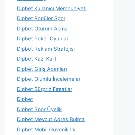
Dipbet Kullanıcı Memnuniyeti
Dipbet Popüler Spor
Dipbet Oturum Açma
Dipbet Poker Oyunları
Dipbet Reklam Stratejisi
Dipbet Kazı Kartı
Dipbet Giriş Adımları
Dipbet Olumlu İncelemeler
Dipbet Sürpriz Fırsatlar
Dipbet
Dipbet Spor Üyelik
Dipbet Mevcut Adres Bulma
Dipbet Mobil Güvenilirlik