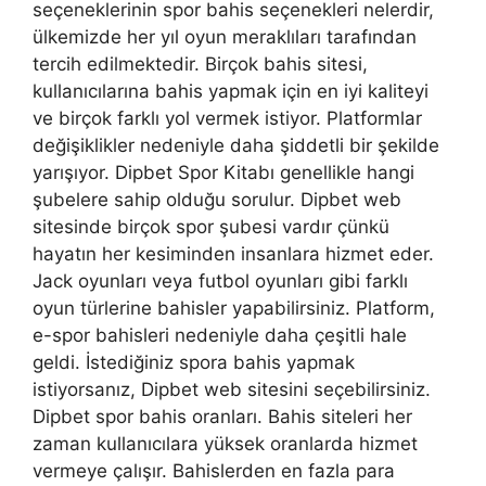
seçeneklerinin spor bahis seçenekleri nelerdir,
ülkemizde her yıl oyun meraklıları tarafından
tercih edilmektedir. Birçok bahis sitesi,
kullanıcılarına bahis yapmak için en iyi kaliteyi
ve birçok farklı yol vermek istiyor. Platformlar
değişiklikler nedeniyle daha şiddetli bir şekilde
yarışıyor. Dipbet Spor Kitabı genellikle hangi
şubelere sahip olduğu sorulur. Dipbet web
sitesinde birçok spor şubesi vardır çünkü
hayatın her kesiminden insanlara hizmet eder.
Jack oyunları veya futbol oyunları gibi farklı
oyun türlerine bahisler yapabilirsiniz. Platform,
e-spor bahisleri nedeniyle daha çeşitli hale
geldi. İstediğiniz spora bahis yapmak
istiyorsanız, Dipbet web sitesini seçebilirsiniz.
Dipbet spor bahis oranları. Bahis siteleri her
zaman kullanıcılara yüksek oranlarda hizmet
vermeye çalışır. Bahislerden en fazla para