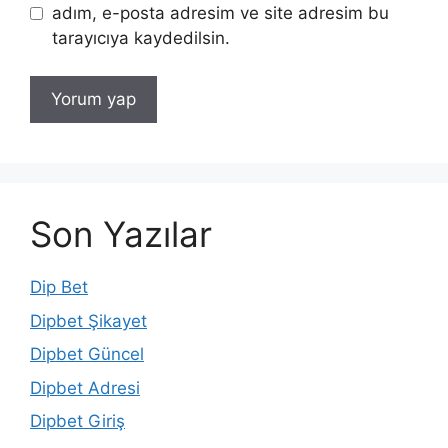
adım, e-posta adresim ve site adresim bu
tarayıcıya kaydedilsin.
Son Yazılar
Dip Bet
Dipbet Şikayet
Dipbet Güncel
Dipbet Adresi
Dipbet Giriş