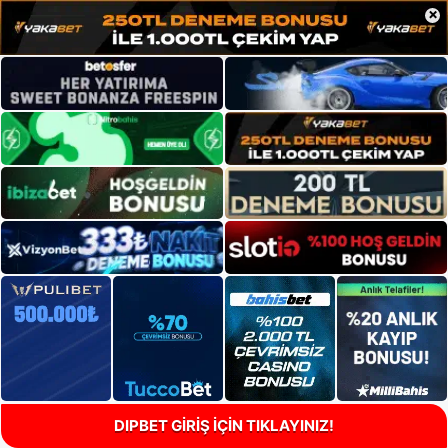
×
DIPBET GİRİŞ İÇİN TIKLAYINIZ!