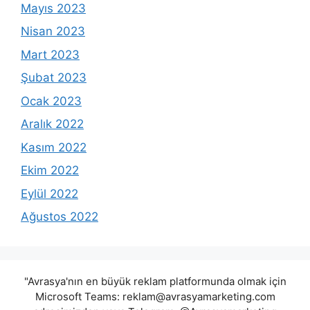
Mayıs 2023
Nisan 2023
Mart 2023
Şubat 2023
Ocak 2023
Aralık 2022
Kasım 2022
Ekim 2022
Eylül 2022
Ağustos 2022
"Avrasya'nın en büyük reklam platformunda olmak için
Microsoft Teams:
reklam@avrasyamarketing.com