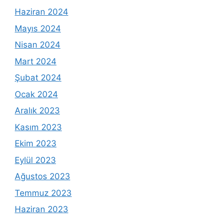
Haziran 2024
Mayıs 2024
Nisan 2024
Mart 2024
Şubat 2024
Ocak 2024
Aralık 2023
Kasım 2023
Ekim 2023
Eylül 2023
Ağustos 2023
Temmuz 2023
Haziran 2023