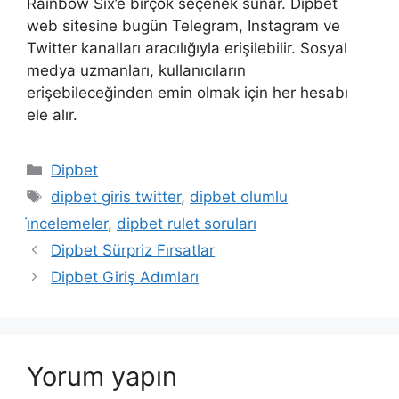
Rainbow Six’e birçok seçenek sunar. Dipbet
web sitesine bugün Telegram, Instagram ve
Twitter kanalları aracılığıyla erişilebilir. Sosyal
medya uzmanları, kullanıcıların
erişebileceğinden emin olmak için her hesabı
ele alır.
Kategoriler
Dipbet
Etiketler
dipbet giris twitter
,
dipbet olumlu
i̇ncelemeler
,
dipbet rulet soruları
Yazı
Dipbet Sürpriz Fırsatlar
dolaşımı
Dipbet Giriş Adımları
Yorum yapın