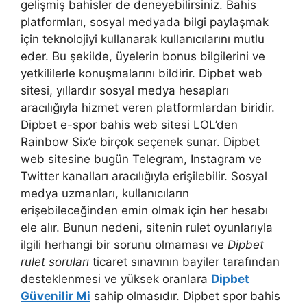
gelişmiş bahisler de deneyebilirsiniz. Bahis
platformları, sosyal medyada bilgi paylaşmak
için teknolojiyi kullanarak kullanıcılarını mutlu
eder. Bu şekilde, üyelerin bonus bilgilerini ve
yetkililerle konuşmalarını bildirir. Dipbet web
sitesi, yıllardır sosyal medya hesapları
aracılığıyla hizmet veren platformlardan biridir.
Dipbet e-spor bahis web sitesi LOL’den
Rainbow Six’e birçok seçenek sunar. Dipbet
web sitesine bugün Telegram, Instagram ve
Twitter kanalları aracılığıyla erişilebilir. Sosyal
medya uzmanları, kullanıcıların
erişebileceğinden emin olmak için her hesabı
ele alır. Bunun nedeni, sitenin rulet oyunlarıyla
ilgili herhangi bir sorunu olmaması ve
Dipbet
rulet soruları
ticaret sınavının bayiler tarafından
desteklenmesi ve yüksek oranlara
Dipbet
Güvenilir Mi
sahip olmasıdır. Dipbet spor bahis