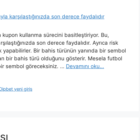
n kupon kullanma sürecini basitleştiriyor. Bu,
rşılaştığınızda son derece faydalıdır. Ayrıca risk
ik yapabilirler. Bir bahis türünün yanında bir sembol
n bir bahis türü olduğunu gösterir. Mesela futbol
bir sembol göreceksiniz. …
Devamını oku…
Dipbet yeni giriş
sı