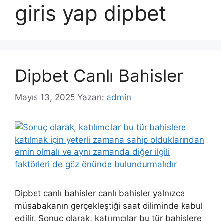
giris yap dipbet
Dipbet Canlı Bahisler
Mayıs 13, 2025
Yazarı:
admin
Dipbet canlı bahisler canlı bahisler yalnızca
müsabakanın gerçekleştiği saat diliminde kabul
edilir. Sonuç olarak, katılımcılar bu tür bahislere