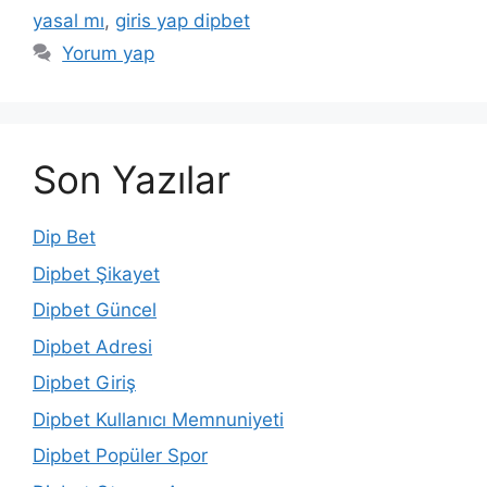
yasal mı
,
giris yap dipbet
Yorum yap
Son Yazılar
Dip Bet
Dipbet Şikayet
Dipbet Güncel
Dipbet Adresi
Dipbet Giriş
Dipbet Kullanıcı Memnuniyeti
Dipbet Popüler Spor