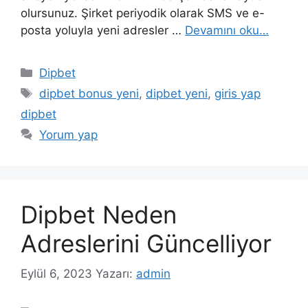
olursunuz. Şirket periyodik olarak SMS ve e-
posta yoluyla yeni adresler …
Devamını oku…
Kategoriler
Dipbet
Etiketler
dipbet bonus yeni
,
dipbet yeni
,
giris yap
dipbet
Yorum yap
Dipbet Neden
Adreslerini Güncelliyor
Eylül 6, 2023
Yazarı:
admin