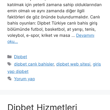
katılmak için yeterli zamana sahip olduklarından
emin olmalı ve aynı zamanda diğer ilgili
faktörleri de göz önünde bulundurmalıdır. Canlı
bahis oyunları: Dipbet Türkiye canlı bahis giriş
bölümünde futbol, ​​basketbol, ​​at yarışı, tenis,
voleybol, e-spor, kriket ve masa …
Devamını
oku…
Kategoriler
Dipbet
Etiketler
dipbet canlı bahisler
,
dipbet web sitesi
,
giris
yap dipbet
Yorum yap
Dipbet Hizmetleri