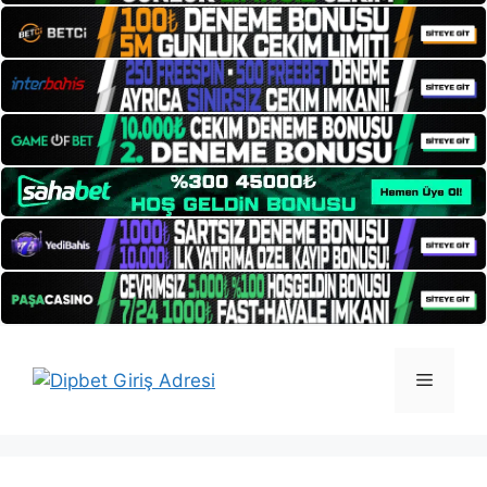
İçeriğe
atla
Menü