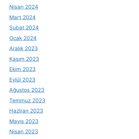
Nisan 2024
Mart 2024
Şubat 2024
Ocak 2024
Aralık 2023
Kasım 2023
Ekim 2023
Eylül 2023
Ağustos 2023
Temmuz 2023
Haziran 2023
Mayıs 2023
Nisan 2023