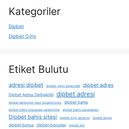
Kategoriler
Dipbet
Dipbet Giriş
Etiket Bulutu
adresi dipbet
dipbet adres
dipbet, kayıt sürecinde
dipbet adresi
Dipbet Adres Değişikliği
dipbet bahis
dipbet adresinizi nasıl bulabilirsiniz
dipbet bahis oyununda yerleştirme
dipbet bahis seçenekleri
Dipbet bahis sitesi
dipbet bilgi aktarımı
dipbet bingo
dipbet bonus
dipbet bonuslar
dipbet btk