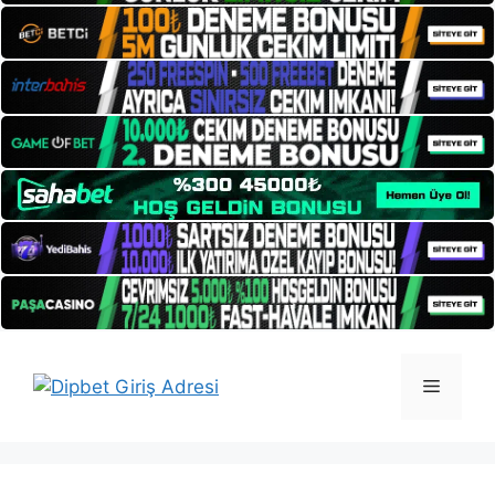
İçeriğe
atla
Menü