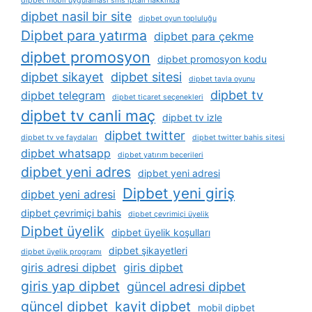
dipbet mobil uygulaması sms iptali hakkında
dipbet nasil bir site
dipbet oyun topluluğu
Dipbet para yatırma
dipbet para çekme
dipbet promosyon
dipbet promosyon kodu
dipbet sikayet
dipbet sitesi
dipbet tavla oyunu
dipbet tv
dipbet telegram
dipbet ticaret seçenekleri
dipbet tv canli maç
dipbet tv izle
dipbet twitter
dipbet tv ve faydaları
dipbet twitter bahis sitesi
dipbet whatsapp
dipbet yatırım becerileri
dipbet yeni adres
dipbet yeni adresi
Dipbet yeni giriş
dipbet yeni adresi
dipbet çevrimiçi bahis
dipbet çevrimiçi üyelik
Dipbet üyelik
dipbet üyelik koşulları
dipbet şikayetleri
dipbet üyelik programı
giris adresi dipbet
giris dipbet
giris yap dipbet
güncel adresi dipbet
güncel dipbet
kayit dipbet
mobil dipbet