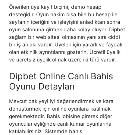
Önerilen üye kayıt biçimi, demo hesap
desteğidir. Oyun hakim olsa bile bu hesap ile
sayfanın içeriğini ve işleyişini anladıktan sonra
oyun salonuna girmek daha kolay oluyor. Dipbet
sağlam bir web sitesi olmasının yanı sıra ciddi
bir iş ahlakı vardır. Üyeleri için yararlı ve faydalı
olan etkinlik ayrıntılarını gösterin. Ücretli üyelik
ve ücretsiz üyelik olmak üzere iki türü vardır.
Dipbet Online Canlı Bahis
Oyunu Detayları
Mevcut bakiyeyi iyi değerlendirmek ve kara
dönüştürmek için online oyunlara katılmak
gerekmektedir. Bahis lobisine girerek diğer
oyuncular eşliğinde canlı kumar oyunlarına
katılabilirsiniz. Sistemde bahis