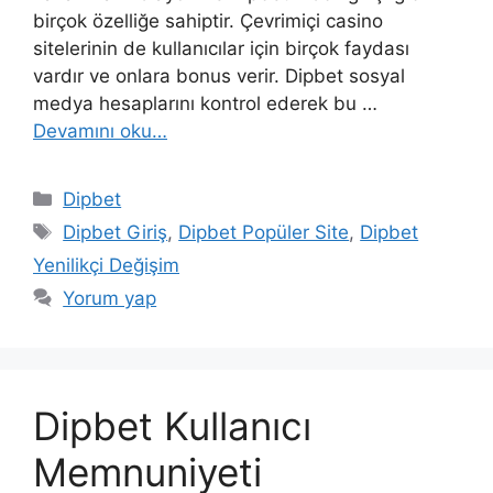
birçok özelliğe sahiptir. Çevrimiçi casino
sitelerinin de kullanıcılar için birçok faydası
vardır ve onlara bonus verir. Dipbet sosyal
medya hesaplarını kontrol ederek bu …
Devamını oku…
Kategoriler
Dipbet
Etiketler
Dipbet Giriş
,
Dipbet Popüler Site
,
Dipbet
Yenilikçi Değişim
Yorum yap
Dipbet Kullanıcı
Memnuniyeti