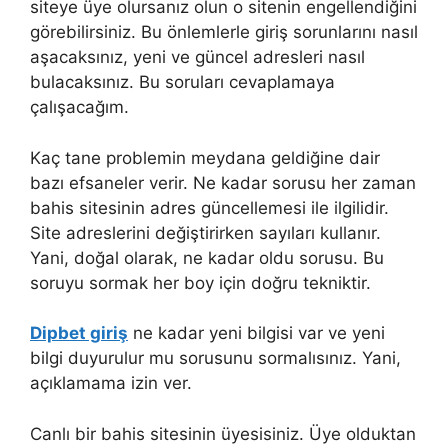
siteye üye olursanız olun o sitenin engellendiğini
görebilirsiniz. Bu önlemlerle giriş sorunlarını nasıl
aşacaksınız, yeni ve güncel adresleri nasıl
bulacaksınız. Bu soruları cevaplamaya
çalışacağım.
Kaç tane problemin meydana geldiğine dair
bazı efsaneler verir. Ne kadar sorusu her zaman
bahis sitesinin adres güncellemesi ile ilgilidir.
Site adreslerini değiştirirken sayıları kullanır.
Yani, doğal olarak, ne kadar oldu sorusu. Bu
soruyu sormak her boy için doğru tekniktir.
Dipbet giriş
ne kadar yeni bilgisi var ve yeni
bilgi duyurulur mu sorusunu sormalısınız. Yani,
açıklamama izin ver.
Canlı bir bahis sitesinin üyesisiniz. Üye olduktan