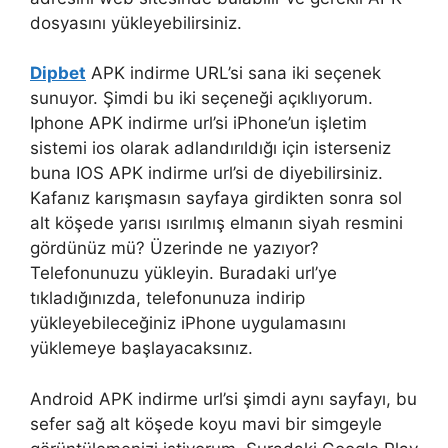
dosyasını yükleyebilirsiniz.
Dipbet
APK indirme URL’si sana iki seçenek
sunuyor. Şimdi bu iki seçeneği açıklıyorum.
Iphone APK indirme url’si iPhone’un işletim
sistemi ios olarak adlandırıldığı için isterseniz
buna IOS APK indirme url’si de diyebilirsiniz.
Kafanız karışmasın sayfaya girdikten sonra sol
alt köşede yarısı ısırılmış elmanın siyah resmini
gördünüz mü? Üzerinde ne yazıyor?
Telefonunuzu yükleyin. Buradaki url’ye
tıkladığınızda, telefonunuza indirip
yükleyebileceğiniz iPhone uygulamasını
yüklemeye başlayacaksınız.
Android APK indirme url’si şimdi aynı sayfayı, bu
sefer sağ alt köşede koyu mavi bir simgeyle