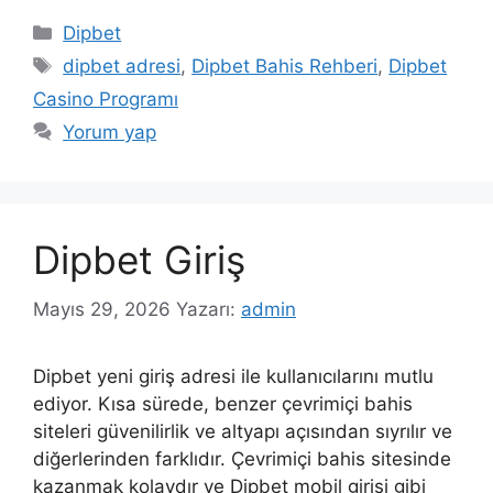
Kategoriler
Dipbet
Etiketler
dipbet adresi
,
Dipbet Bahis Rehberi
,
Dipbet
Casino Programı
Yorum yap
Dipbet Giriş
Mayıs 29, 2026
Yazarı:
admin
Dipbet yeni giriş adresi ile kullanıcılarını mutlu
ediyor. Kısa sürede, benzer çevrimiçi bahis
siteleri güvenilirlik ve altyapı açısından sıyrılır ve
diğerlerinden farklıdır. Çevrimiçi bahis sitesinde
kazanmak kolaydır ve Dipbet mobil girişi gibi