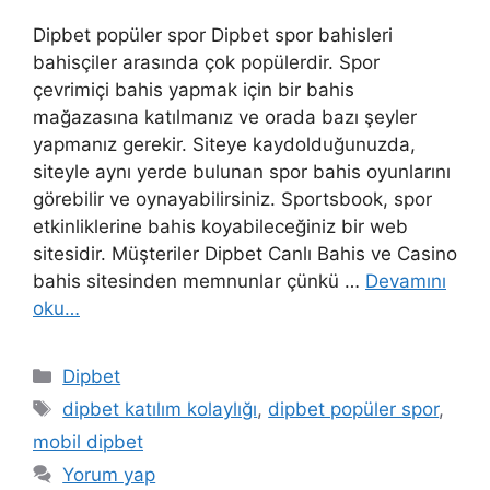
Dipbet popüler spor Dipbet spor bahisleri
bahisçiler arasında çok popülerdir. Spor
çevrimiçi bahis yapmak için bir bahis
mağazasına katılmanız ve orada bazı şeyler
yapmanız gerekir. Siteye kaydolduğunuzda,
siteyle aynı yerde bulunan spor bahis oyunlarını
görebilir ve oynayabilirsiniz. Sportsbook, spor
etkinliklerine bahis koyabileceğiniz bir web
sitesidir. Müşteriler Dipbet Canlı Bahis ve Casino
bahis sitesinden memnunlar çünkü …
Devamını
oku…
Kategoriler
Dipbet
Etiketler
dipbet katılım kolaylığı
,
dipbet popüler spor
,
mobil dipbet
Yorum yap