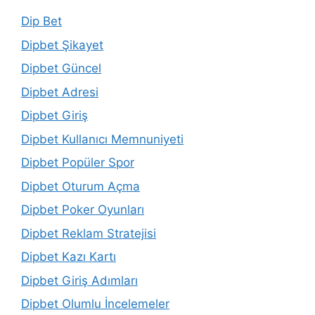
Dip Bet
Dipbet Şikayet
Dipbet Güncel
Dipbet Adresi
Dipbet Giriş
Dipbet Kullanıcı Memnuniyeti
Dipbet Popüler Spor
Dipbet Oturum Açma
Dipbet Poker Oyunları
Dipbet Reklam Stratejisi
Dipbet Kazı Kartı
Dipbet Giriş Adımları
Dipbet Olumlu İncelemeler