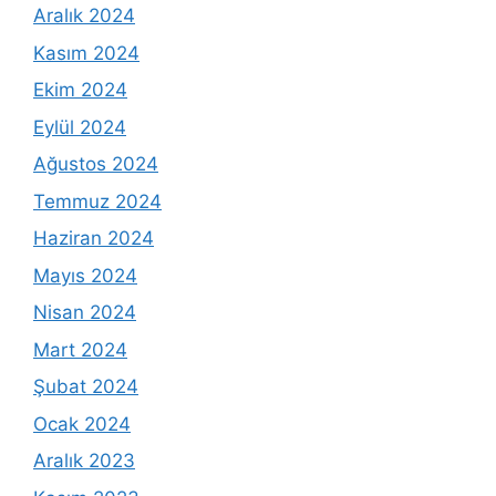
Aralık 2024
Kasım 2024
Ekim 2024
Eylül 2024
Ağustos 2024
Temmuz 2024
Haziran 2024
Mayıs 2024
Nisan 2024
Mart 2024
Şubat 2024
Ocak 2024
Aralık 2023