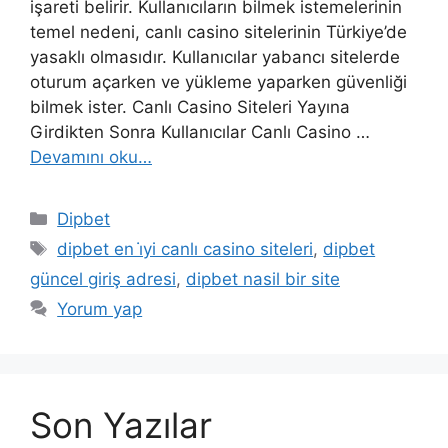
işareti belirir. Kullanıcıların bilmek istemelerinin
temel nedeni, canlı casino sitelerinin Türkiye’de
yasaklı olmasıdır. Kullanıcılar yabancı sitelerde
oturum açarken ve yükleme yaparken güvenliği
bilmek ister. Canlı Casino Siteleri Yayına
Girdikten Sonra Kullanıcılar Canlı Casino …
Devamını oku…
Kategoriler
Dipbet
Etiketler
dipbet en i̇yi canlı casino siteleri
,
dipbet
güncel giriş adresi
,
dipbet nasil bir site
Yorum yap
Son Yazılar