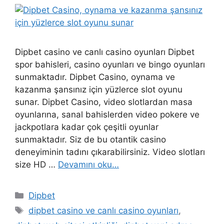
Dipbet casino ve canlı casino oyunları Dipbet
spor bahisleri, casino oyunları ve bingo oyunları
sunmaktadır. Dipbet Casino, oynama ve
kazanma şansınız için yüzlerce slot oyunu
sunar. Dipbet Casino, video slotlardan masa
oyunlarına, sanal bahislerden video pokere ve
jackpotlara kadar çok çeşitli oyunlar
sunmaktadır. Siz de bu otantik casino
deneyiminin tadını çıkarabilirsiniz. Video slotları
size HD …
Devamını oku…
Kategoriler
Dipbet
Etiketler
dipbet casino ve canlı casino oyunları
,