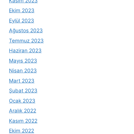
Kasım 2023
Ekim 2023
Eylül 2023
Ağustos 2023
Temmuz 2023
Haziran 2023
Mayıs 2023
Nisan 2023
Mart 2023
Şubat 2023
Ocak 2023
Aralık 2022
Kasım 2022
Ekim 2022