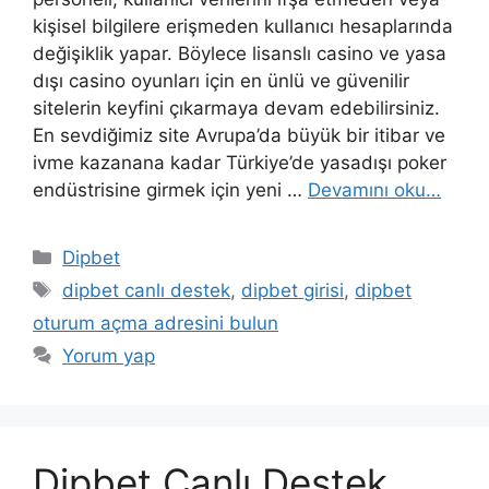
kişisel bilgilere erişmeden kullanıcı hesaplarında
değişiklik yapar. Böylece lisanslı casino ve yasa
dışı casino oyunları için en ünlü ve güvenilir
sitelerin keyfini çıkarmaya devam edebilirsiniz.
En sevdiğimiz site Avrupa’da büyük bir itibar ve
ivme kazanana kadar Türkiye’de yasadışı poker
endüstrisine girmek için yeni …
Devamını oku…
Kategoriler
Dipbet
Etiketler
dipbet canlı destek
,
dipbet girisi
,
dipbet
oturum açma adresini bulun
Yorum yap
Dipbet Canlı Destek