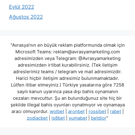
Eylül 2022
Ağustos 2022
"Avrasya'nın en büyük reklam platformunda olmak için
Microsoft Teams:
reklam@avrasyamarketing.com
adresimizden veya Telegram: @Avrasyamarketing
adresimizden irtibat kurabilirsiniz. (Tek iletişim
adreslerimiz teams / telegram ve mail adresimizdir.
Harici hiçbir iletişim adresimiz bulunmamaktadır.
Lütfen itibar etmeyiniz.) Türkiye yasalarına göre 7258
sayılı kanun uyarınca yasa dışı bahis oynamanın
cezaları mevcuttur. Şu an bulunduğunuz site hiç bir
şekilde illegal bahis oyunları oynatmıyor ve oynamaya
aracı olmuyordur.
wolbet
|
aronbet
|
rossibet
|
rabet
|
zodiacbet
|
ls8bet
|
xumabet
|
betdior
"