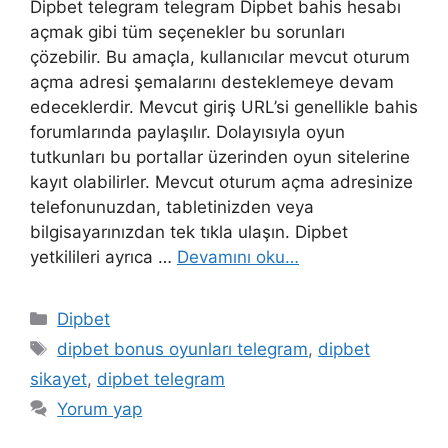
Dipbet telegram telegram Dipbet bahis hesabı
açmak gibi tüm seçenekler bu sorunları
çözebilir. Bu amaçla, kullanıcılar mevcut oturum
açma adresi şemalarını desteklemeye devam
edeceklerdir. Mevcut giriş URL’si genellikle bahis
forumlarında paylaşılır. Dolayısıyla oyun
tutkunları bu portallar üzerinden oyun sitelerine
kayıt olabilirler. Mevcut oturum açma adresinize
telefonunuzdan, tabletinizden veya
bilgisayarınızdan tek tıkla ulaşın. Dipbet
yetkilileri ayrıca …
Devamını oku…
Kategoriler
Dipbet
Etiketler
dipbet bonus oyunları telegram
,
dipbet
sikayet
,
dipbet telegram
Yorum yap