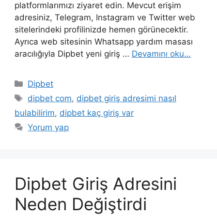
platformlarımızı ziyaret edin. Mevcut erişim
adresiniz, Telegram, Instagram ve Twitter web
sitelerindeki profilinizde hemen görünecektir.
Ayrıca web sitesinin Whatsapp yardım masası
aracılığıyla Dipbet yeni giriş …
Devamını oku…
Kategoriler
Dipbet
Etiketler
dipbet com
,
dipbet giriş adresimi nasıl
bulabilirim
,
dipbet kaç giriş var
Yorum yap
Dipbet Giriş Adresini
Neden Değiştirdi