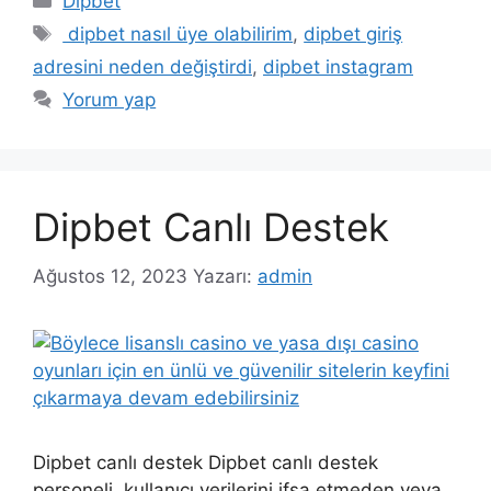
Dipbet
Etiketler
dipbet nasıl üye olabilirim
,
dipbet giriş
adresini neden değiştirdi
,
dipbet instagram
Yorum yap
Dipbet Canlı Destek
Ağustos 12, 2023
Yazarı:
admin
Dipbet canlı destek Dipbet canlı destek
personeli, kullanıcı verilerini ifşa etmeden veya