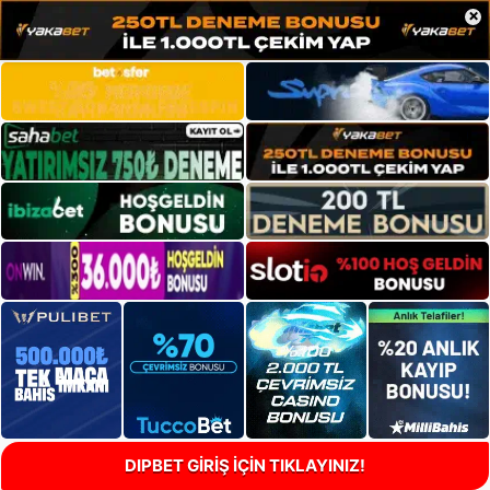
×
DIPBET GİRİŞ İÇİN TIKLAYINIZ!