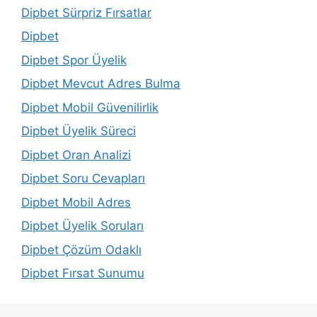
Dipbet Sürpriz Fırsatlar
Dipbet
Dipbet Spor Üyelik
Dipbet Mevcut Adres Bulma
Dipbet Mobil Güvenilirlik
Dipbet Üyelik Süreci
Dipbet Oran Analizi
Dipbet Soru Cevapları
Dipbet Mobil Adres
Dipbet Üyelik Soruları
Dipbet Çözüm Odaklı
Dipbet Fırsat Sunumu