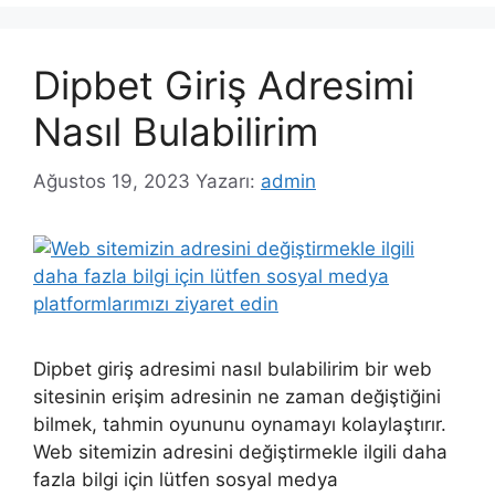
Dipbet Giriş Adresimi
Nasıl Bulabilirim
Ağustos 19, 2023
Yazarı:
admin
Dipbet giriş adresimi nasıl bulabilirim bir web
sitesinin erişim adresinin ne zaman değiştiğini
bilmek, tahmin oyununu oynamayı kolaylaştırır.
Web sitemizin adresini değiştirmekle ilgili daha
fazla bilgi için lütfen sosyal medya