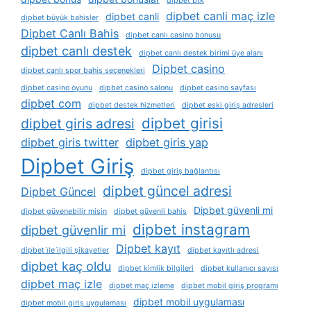
dipbet btk
dipbet canli maç izle
dipbet canli
dipbet büyük bahisler
Dipbet Canlı Bahis
dipbet canlı casino bonusu
dipbet canlı destek
dipbet canlı destek birimi üye alanı
Dipbet casino
dipbet canlı spor bahis seçenekleri
dipbet casino oyunu
dipbet casino salonu
dipbet casino sayfası
dipbet com
dipbet destek hizmetleri
dipbet eski giriş adresleri
dipbet girisi
dipbet giris adresi
dipbet giris twitter
dipbet giris yap
Dipbet Giriş
dipbet giriş bağlantısı
dipbet güncel adresi
Dipbet Güncel
Dipbet güvenli mi
dipbet güvenebilir misin
dipbet güvenli bahis
dipbet instagram
dipbet güvenlir mi
Dipbet kayıt
dipbet i̇le i̇lgili şikayetler
dipbet kayıtlı adresi
dipbet kaç oldu
dipbet kimlik bilgileri
dipbet kullanıcı sayısı
dipbet maç izle
dipbet maç izleme
dipbet mobil giriş programı
dipbet mobil uygulaması
dipbet mobil giriş uygulaması