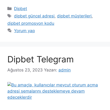
Kategoriler
Dipbet
Etiketler
dipbet güncel adresi
,
dipbet müşterileri
,
dipbet promosyon kodu
Yorum yap
Dipbet Telegram
Ağustos 23, 2023
Yazarı:
admin