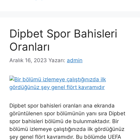
Dipbet Spor Bahisleri
Oranları
Aralık 16, 2023
Yazarı:
admin
Dipbet spor bahisleri oranları ana ekranda
görüntülenen spor bölümünün yanı sıra Dipbet
spor bahisleri bölümü de bulunmaktadır. Bir
bölümü izlemeye çalıştığınızda ilk gördüğünüz
şey genel flört kavramıdır. Bu bölümde UEFA