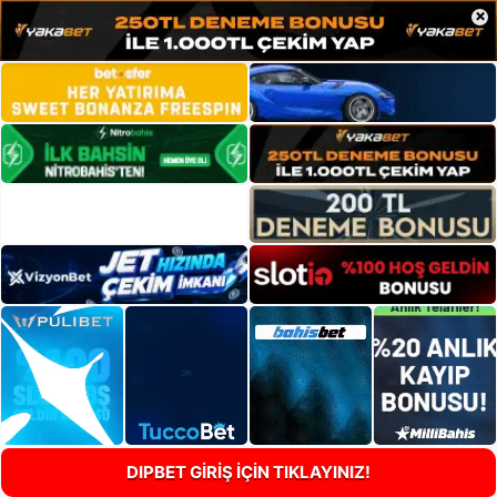
×
DIPBET GİRİŞ İÇİN TIKLAYINIZ!