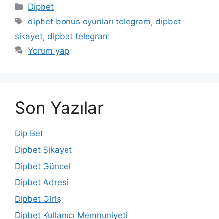
Kategoriler
Dipbet
Etiketler
dipbet bonus oyunları telegram
,
dipbet
sikayet
,
dipbet telegram
Yorum yap
Son Yazılar
Dip Bet
Dipbet Şikayet
Dipbet Güncel
Dipbet Adresi
Dipbet Giriş
Dipbet Kullanıcı Memnuniyeti