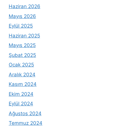
Haziran 2026
Mayıs 2026
Eylül 2025
Haziran 2025
Mayıs 2025
Şubat 2025
Ocak 2025
Aralık 2024
Kasım 2024
Ekim 2024
Eylül 2024
Ağustos 2024
Temmuz 2024