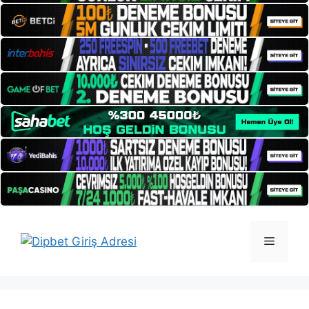
İçeriğe
atla
Menü