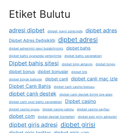
Etiket Bulutu
adresi dipbet
dipbet adres
dipbet, kayıt sürecinde
dipbet adresi
Dipbet Adres Değişikliği
dipbet bahis
dipbet adresinizi nasıl bulabilirsiniz
dipbet bahis oyununda yerleştirme
dipbet bahis seçenekleri
Dipbet bahis sitesi
dipbet bilgi aktarımı
dipbet bingo
dipbet bonus
dipbet bonuslar
dipbet btk
dipbet canli maç izle
dipbet canli
dipbet büyük bahisler
Dipbet Canlı Bahis
dipbet canlı casino bonusu
dipbet canlı destek
dipbet canlı destek birimi üye alanı
Dipbet casino
dipbet canlı spor bahis seçenekleri
dipbet casino oyunu
dipbet casino salonu
dipbet casino sayfası
dipbet com
dipbet destek hizmetleri
dipbet eski giriş adresleri
dipbet girisi
dipbet giris adresi
dipbet giris twitter
dipbet giris yap