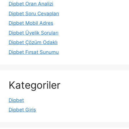
Dipbet Oran Analizi
Dipbet Soru Cevapları
Dipbet Mobil Adres
Dipbet Üyelik Soruları
Dipbet Çözüm Odaklı
Dipbet Fırsat Sunumu
Kategoriler
Dipbet
Dipbet Giriş