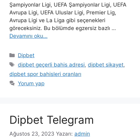
Şampiyonlar Ligi, UEFA Şampiyonlar Ligi, UEFA
Avrupa Ligi, UEFA Uluslar Ligi, Premier Lig,
Avrupa Ligi ve La Liga gibi seçenekleri
göreceksiniz. Bu bölümde egzersiz bazlı …
Devamını oku…
Kategoriler
Dipbet
Etiketler
dipbet geçerli bahis adresi
,
dipbet sikayet
,
dipbet spor bahisleri oranları
Yorum yap
Dipbet Telegram
Ağustos 23, 2023
Yazarı:
admin