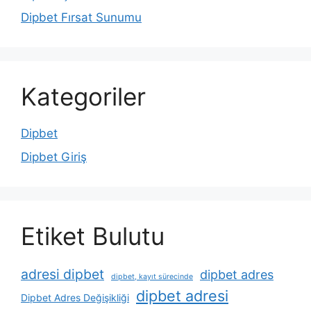
Dipbet Fırsat Sunumu
Kategoriler
Dipbet
Dipbet Giriş
Etiket Bulutu
adresi dipbet
dipbet adres
dipbet, kayıt sürecinde
dipbet adresi
Dipbet Adres Değişikliği