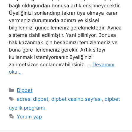
bağlı olduğundan bonusa artık erişilmeyecektir.
Üyeliğinizi sonlandırıp tekrar üye olmaya karar
vermeniz durumunda adınızı ve kişisel
bilgilerinizi güncellemeniz gerekmektedir. Ayrıca
sisteme dahil edilmiştir. Yani biliniyor. Bonusa
hak kazanmak için hesabınızı temizlemeniz ve
buna göre ilerlemeniz gerekir. Artık siteyi
kullanmak istemiyorsanız üyeliğinizi
zahmetsizce sonlandırabilirsiniz. …
Devamını
oku…
Kategoriler
Dipbet
Etiketler
adresi dipbet
,
dipbet casino sayfası
,
dipbet
üyelik programı
Yorum yap