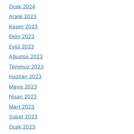
Ocak 2024
Aralık 2023
Kasım 2023
Ekim 2023
Eylül 2023
Ağustos 2023
Temmuz 2023
Haziran 2023
Mayıs 2023
Nisan 2023
Mart 2023
Şubat 2023
Ocak 2023