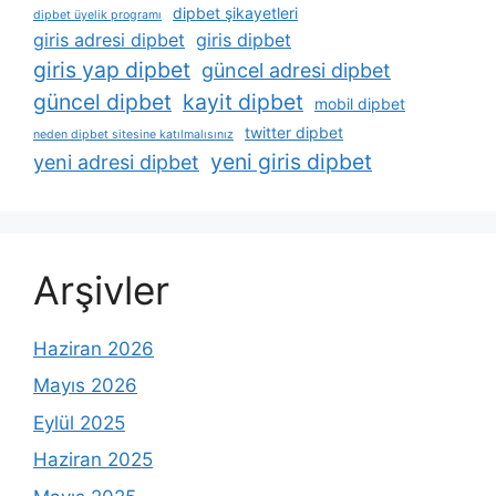
dipbet şikayetleri
dipbet üyelik programı
giris adresi dipbet
giris dipbet
giris yap dipbet
güncel adresi dipbet
güncel dipbet
kayit dipbet
mobil dipbet
twitter dipbet
neden dipbet sitesine katılmalısınız
yeni giris dipbet
yeni adresi dipbet
Arşivler
Haziran 2026
Mayıs 2026
Eylül 2025
Haziran 2025