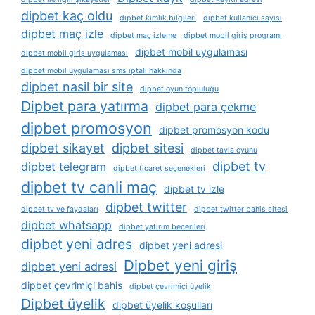
dipbet kaç oldu
dipbet kimlik bilgileri
dipbet kullanıcı sayısı
dipbet maç izle
dipbet maç izleme
dipbet mobil giriş programı
dipbet mobil uygulaması
dipbet mobil giriş uygulaması
dipbet mobil uygulaması sms iptali hakkında
dipbet nasil bir site
dipbet oyun topluluğu
Dipbet para yatırma
dipbet para çekme
dipbet promosyon
dipbet promosyon kodu
dipbet sikayet
dipbet sitesi
dipbet tavla oyunu
dipbet tv
dipbet telegram
dipbet ticaret seçenekleri
dipbet tv canli maç
dipbet tv izle
dipbet twitter
dipbet tv ve faydaları
dipbet twitter bahis sitesi
dipbet whatsapp
dipbet yatırım becerileri
dipbet yeni adres
dipbet yeni adresi
Dipbet yeni giriş
dipbet yeni adresi
dipbet çevrimiçi bahis
dipbet çevrimiçi üyelik
Dipbet üyelik
dipbet üyelik koşulları