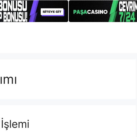
ımı
İşlemi