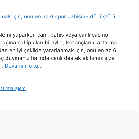
şlemi yaparken canlı bahis veya canlı casino
ağına sahip olan bireyler, kazançlarını arttırma
an en iyi şekilde yararlanmak için, onu en az 6
yaç duymanız halinde canlı destek ekibimiz size
 …
Devamını oku…
atırma i̇şlemi