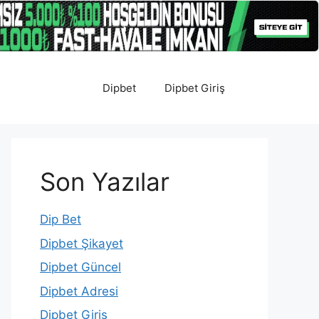
Dipbet
Dipbet Giriş
Son Yazılar
Dip Bet
Dipbet Şikayet
Dipbet Güncel
Dipbet Adresi
Dipbet Giriş