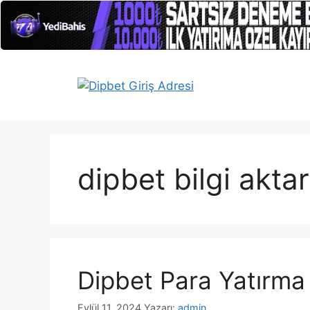
İçeriğe
atla
dipbet bilgi aktar
Dipbet Para Yatırma 
Eylül 11, 2024
Yazarı:
admin