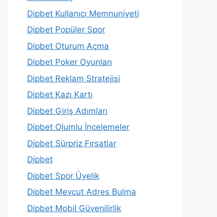
Dipbet Kullanıcı Memnuniyeti
Dipbet Popüler Spor
Dipbet Oturum Açma
Dipbet Poker Oyunları
Dipbet Reklam Stratejisi
Dipbet Kazı Kartı
Dipbet Giriş Adımları
Dipbet Olumlu İncelemeler
Dipbet Sürpriz Fırsatlar
Dipbet
Dipbet Spor Üyelik
Dipbet Mevcut Adres Bulma
Dipbet Mobil Güvenilirlik