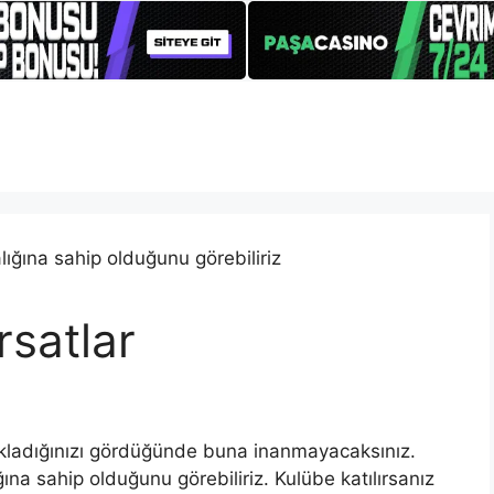
rsatlar
 sakladığınızı gördüğünde buna inanmayacaksınız.
ğına sahip olduğunu görebiliriz. Kulübe katılırsanız