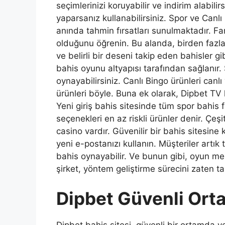
seçimlerinizi koruyabilir ve indirim alabili
yaparsanız kullanabilirsiniz. Spor ve Canl
anında tahmin fırsatları sunulmaktadır. Fa
olduğunu öğrenin. Bu alanda, birden fazla
ve belirli bir deseni takip eden bahisler gib
bahis oyunu altyapısı tarafından sağlanır.
oynayabilirsiniz. Canlı Bingo ürünleri canl
ürünleri böyle. Buna ek olarak, Dipbet TV h
Yeni giriş bahis sitesinde tüm spor bahis f
seçenekleri en az riskli ürünler denir. Çeşi
casino vardır. Güvenilir bir bahis sitesine
yeni e-postanızı kullanın. Müşteriler artık 
bahis oynayabilir. Ve bunun gibi, oyun mera
şirket, yöntem geliştirme sürecini zaten 
Dipbet Güvenli Ort