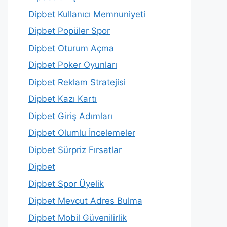
Dipbet Kullanıcı Memnuniyeti
Dipbet Popüler Spor
Dipbet Oturum Açma
Dipbet Poker Oyunları
Dipbet Reklam Stratejisi
Dipbet Kazı Kartı
Dipbet Giriş Adımları
Dipbet Olumlu İncelemeler
Dipbet Sürpriz Fırsatlar
Dipbet
Dipbet Spor Üyelik
Dipbet Mevcut Adres Bulma
Dipbet Mobil Güvenilirlik