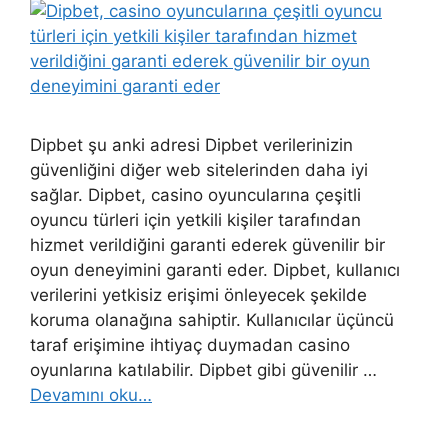
Dipbet şu anki adresi Dipbet verilerinizin
güvenliğini diğer web sitelerinden daha iyi
sağlar. Dipbet, casino oyuncularına çeşitli
oyuncu türleri için yetkili kişiler tarafından
hizmet verildiğini garanti ederek güvenilir bir
oyun deneyimini garanti eder. Dipbet, kullanıcı
verilerini yetkisiz erişimi önleyecek şekilde
koruma olanağına sahiptir. Kullanıcılar üçüncü
taraf erişimine ihtiyaç duymadan casino
oyunlarına katılabilir. Dipbet gibi güvenilir …
Devamını oku…