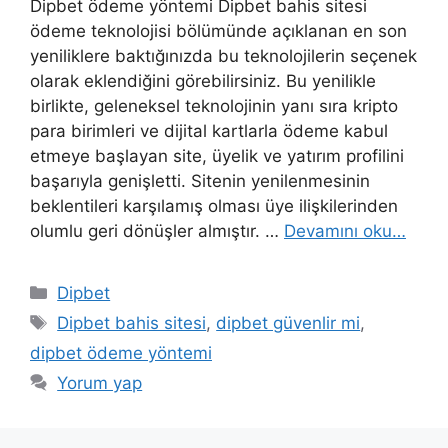
Dipbet ödeme yöntemi Dipbet bahis sitesi
ödeme teknolojisi bölümünde açıklanan en son
yeniliklere baktığınızda bu teknolojilerin seçenek
olarak eklendiğini görebilirsiniz. Bu yenilikle
birlikte, geleneksel teknolojinin yanı sıra kripto
para birimleri ve dijital kartlarla ödeme kabul
etmeye başlayan site, üyelik ve yatırım profilini
başarıyla genişletti. Sitenin yenilenmesinin
beklentileri karşılamış olması üye ilişkilerinden
olumlu geri dönüşler almıştır. …
Devamını oku…
Kategoriler
Dipbet
Etiketler
Dipbet bahis sitesi
,
dipbet güvenlir mi
,
dipbet ödeme yöntemi
Yorum yap