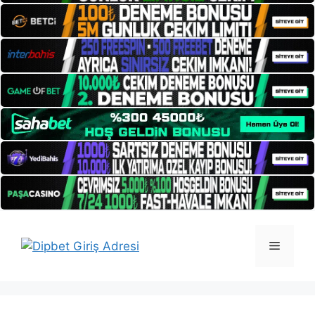
İçeriğe
atla
Menü