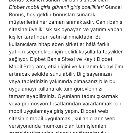
Dipbet mobil giriş güvenli giriş özellikleri
Güncel
Bonus, hoş geldin bonusları sunarak
müşterilerini her zaman anmaktadır. Canlı bahis
sitesine üyelik, sık sık oynayan ve yatırım yapan
kişiler tarafından satın alınmaktadır. Bu
kullanıcılara hitap eden şirketler hâlâ farklı
yatırım seçenekleri için belirli koşullarla teşvikler
sağlıyor. Dipbet Bahis Sitesi ve Kayıt Dipbet
Mobil Programı, etkinliğini ve kullanım kolaylığını
artıracak şekilde sunulabilir. Bilgisayarınızın
veya tabletinizin yakınında olmasanız bile bu
uygulamayı kullanarak tüm görevlerinizi
tamamlayabilirsiniz. Oyunların tadını çıkarmak
veya promosyon fırsatlarından yararlanmak için
mobil uygulamaya giriş yapın. Dipbet web
sitesinin mobil uygulaması, kullanıcıların web
versiyonunda mümkün olan tüm işlemleri