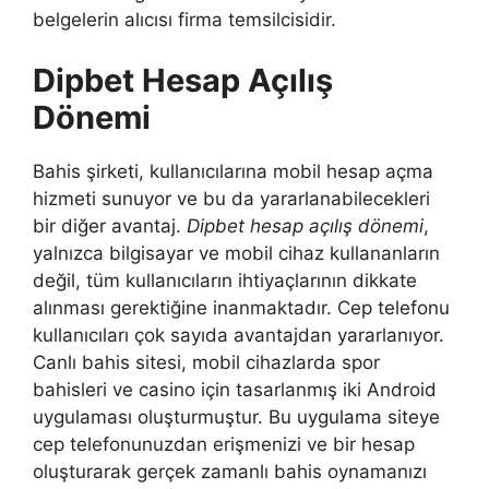
belgelerin alıcısı firma temsilcisidir.
Dipbet Hesap Açılış
Dönemi
Bahis şirketi, kullanıcılarına mobil hesap açma
hizmeti sunuyor ve bu da yararlanabilecekleri
bir diğer avantaj.
Dipbet hesap açılış dönemi
,
yalnızca bilgisayar ve mobil cihaz kullananların
değil, tüm kullanıcıların ihtiyaçlarının dikkate
alınması gerektiğine inanmaktadır. Cep telefonu
kullanıcıları çok sayıda avantajdan yararlanıyor.
Canlı bahis sitesi, mobil cihazlarda spor
bahisleri ve casino için tasarlanmış iki Android
uygulaması oluşturmuştur. Bu uygulama siteye
cep telefonunuzdan erişmenizi ve bir hesap
oluşturarak gerçek zamanlı bahis oynamanızı