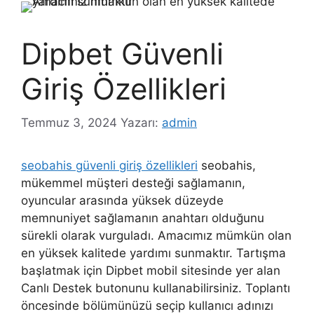
Dipbet Güvenli
Giriş Özellikleri
Temmuz 3, 2024
Yazarı:
admin
seobahis güvenli giriş özellikleri
seobahis,
mükemmel müşteri desteği sağlamanın,
oyuncular arasında yüksek düzeyde
memnuniyet sağlamanın anahtarı olduğunu
sürekli olarak vurguladı. Amacımız mümkün olan
en yüksek kalitede yardımı sunmaktır. Tartışma
başlatmak için Dipbet mobil sitesinde yer alan
Canlı Destek butonunu kullanabilirsiniz. Toplantı
öncesinde bölümünüzü seçip kullanıcı adınızı