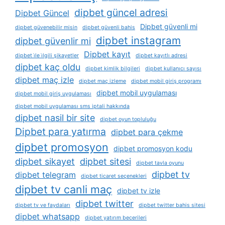
dipbet güncel adresi
Dipbet Güncel
Dipbet güvenli mi
dipbet güvenebilir misin
dipbet güvenli bahis
dipbet instagram
dipbet güvenlir mi
Dipbet kayıt
dipbet i̇le i̇lgili şikayetler
dipbet kayıtlı adresi
dipbet kaç oldu
dipbet kimlik bilgileri
dipbet kullanıcı sayısı
dipbet maç izle
dipbet maç izleme
dipbet mobil giriş programı
dipbet mobil uygulaması
dipbet mobil giriş uygulaması
dipbet mobil uygulaması sms iptali hakkında
dipbet nasil bir site
dipbet oyun topluluğu
Dipbet para yatırma
dipbet para çekme
dipbet promosyon
dipbet promosyon kodu
dipbet sikayet
dipbet sitesi
dipbet tavla oyunu
dipbet tv
dipbet telegram
dipbet ticaret seçenekleri
dipbet tv canli maç
dipbet tv izle
dipbet twitter
dipbet tv ve faydaları
dipbet twitter bahis sitesi
dipbet whatsapp
dipbet yatırım becerileri