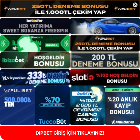
×
DIPBET GİRİŞ İÇİN TIKLAYINIZ!