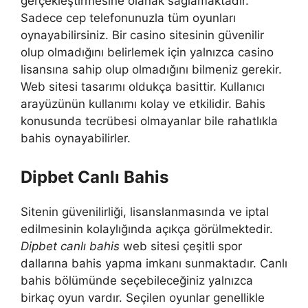
gerçekleştirmesine olanak sağlamaktadır.
Sadece cep telefonunuzla tüm oyunları
oynayabilirsiniz. Bir casino sitesinin güvenilir
olup olmadığını belirlemek için yalnızca casino
lisansına sahip olup olmadığını bilmeniz gerekir.
Web sitesi tasarımı oldukça basittir. Kullanıcı
arayüzünün kullanımı kolay ve etkilidir. Bahis
konusunda tecrübesi olmayanlar bile rahatlıkla
bahis oynayabilirler.
Dipbet Canlı Bahis
Sitenin güvenilirliği, lisanslanmasında ve iptal
edilmesinin kolaylığında açıkça görülmektedir.
Dipbet canlı bahis
web sitesi çeşitli spor
dallarına bahis yapma imkanı sunmaktadır. Canlı
bahis bölümünde seçebileceğiniz yalnızca
birkaç oyun vardır. Seçilen oyunlar genellikle