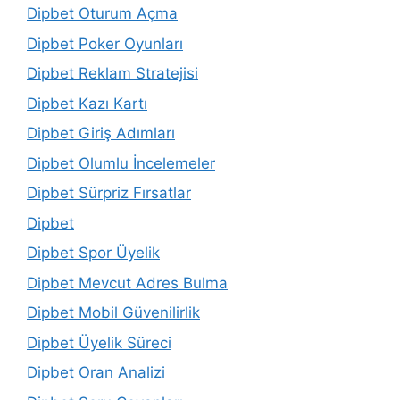
Dipbet Oturum Açma
Dipbet Poker Oyunları
Dipbet Reklam Stratejisi
Dipbet Kazı Kartı
Dipbet Giriş Adımları
Dipbet Olumlu İncelemeler
Dipbet Sürpriz Fırsatlar
Dipbet
Dipbet Spor Üyelik
Dipbet Mevcut Adres Bulma
Dipbet Mobil Güvenilirlik
Dipbet Üyelik Süreci
Dipbet Oran Analizi