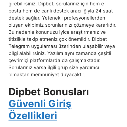
girebilirsiniz. Dipbet, sorularınız için hem e-
posta hem de canlı destek aracılığıyla 24 saat
destek sağlar. Yetenekli profesyonellerden
oluşan ekibimiz sorunlarınızı çözmeye kararlıdır.
Bu nedenle konunuzu iyice araştırmanız ve
titizlikle takip etmeniz çok önemlidir. Dipbet
Telegram uygulaması üzerinden ulaşabilir veya
bilgi alabilirsiniz. Yazılım aynı zamanda çeşitli
çevrimiçi platformlarda da çalışmaktadır.
Sorularınız varsa ilgili grup size yardımcı
olmaktan memnuniyet duyacaktır.
Dipbet Bonusları
Güvenli Giriş
Özellikleri