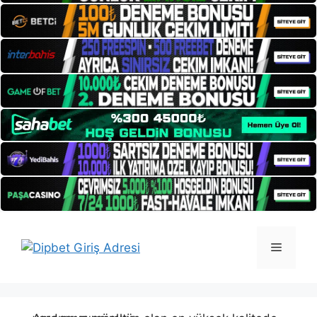
İçeriğe
atla
Menü