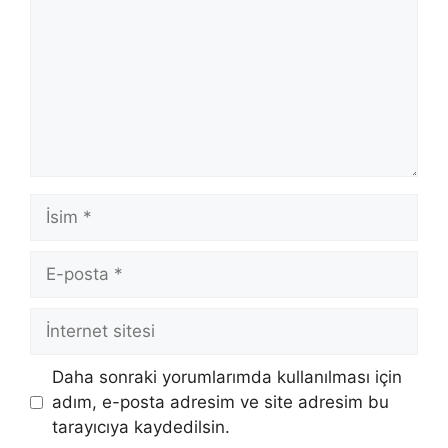
İsim
E-
posta
İnternet
sitesi
Daha sonraki yorumlarımda kullanılması için
adım, e-posta adresim ve site adresim bu
tarayıcıya kaydedilsin.