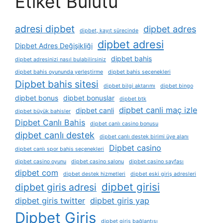
Etiket Bulutu
adresi dipbet
dipbet adres
dipbet, kayıt sürecinde
dipbet adresi
Dipbet Adres Değişikliği
dipbet bahis
dipbet adresinizi nasıl bulabilirsiniz
dipbet bahis oyununda yerleştirme
dipbet bahis seçenekleri
Dipbet bahis sitesi
dipbet bilgi aktarımı
dipbet bingo
dipbet bonus
dipbet bonuslar
dipbet btk
dipbet canli maç izle
dipbet canli
dipbet büyük bahisler
Dipbet Canlı Bahis
dipbet canlı casino bonusu
dipbet canlı destek
dipbet canlı destek birimi üye alanı
Dipbet casino
dipbet canlı spor bahis seçenekleri
dipbet casino oyunu
dipbet casino salonu
dipbet casino sayfası
dipbet com
dipbet destek hizmetleri
dipbet eski giriş adresleri
dipbet girisi
dipbet giris adresi
dipbet giris twitter
dipbet giris yap
Dipbet Giriş
dipbet giriş bağlantısı