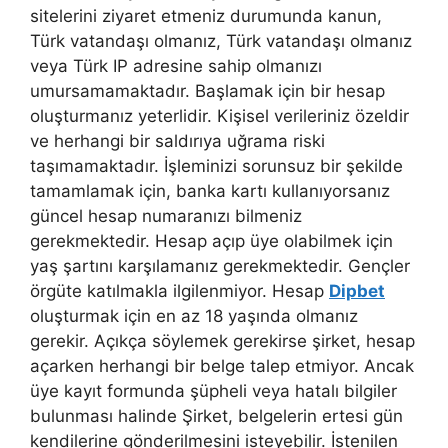
sitelerini ziyaret etmeniz durumunda kanun,
Türk vatandaşı olmanız, Türk vatandaşı olmanız
veya Türk IP adresine sahip olmanızı
umursamamaktadır. Başlamak için bir hesap
oluşturmanız yeterlidir. Kişisel verileriniz özeldir
ve herhangi bir saldırıya uğrama riski
taşımamaktadır. İşleminizi sorunsuz bir şekilde
tamamlamak için, banka kartı kullanıyorsanız
güncel hesap numaranızı bilmeniz
gerekmektedir. Hesap açıp üye olabilmek için
yaş şartını karşılamanız gerekmektedir. Gençler
örgüte katılmakla ilgilenmiyor. Hesap
Dipbet
oluşturmak için en az 18 yaşında olmanız
gerekir. Açıkça söylemek gerekirse şirket, hesap
açarken herhangi bir belge talep etmiyor. Ancak
üye kayıt formunda şüpheli veya hatalı bilgiler
bulunması halinde Şirket, belgelerin ertesi gün
kendilerine gönderilmesini isteyebilir. İstenilen