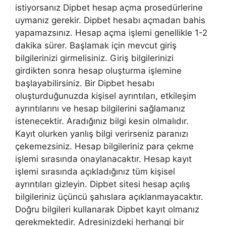
istiyorsanız Dipbet hesap açma prosedürlerine
uymanız gerekir. Dipbet hesabı açmadan bahis
yapamazsınız. Hesap açma işlemi genellikle 1-2
dakika sürer. Başlamak için mevcut giriş
bilgilerinizi girmelisiniz. Giriş bilgilerinizi
girdikten sonra hesap oluşturma işlemine
başlayabilirsiniz. Bir Dipbet hesabı
oluşturduğunuzda kişisel ayrıntıları, etkileşim
ayrıntılarını ve hesap bilgilerini sağlamanız
istenecektir. Aradığınız bilgi kesin olmalıdır.
Kayıt olurken yanlış bilgi verirseniz paranızı
çekemezsiniz. Hesap bilgileriniz para çekme
işlemi sırasında onaylanacaktır. Hesap kayıt
işlemi sırasında açıkladığınız tüm kişisel
ayrıntıları gizleyin. Dipbet sitesi hesap açılış
bilgileriniz üçüncü şahıslara açıklanmayacaktır.
Doğru bilgileri kullanarak Dipbet kayıt olmanız
gerekmektedir. Adresinizdeki herhangi bir