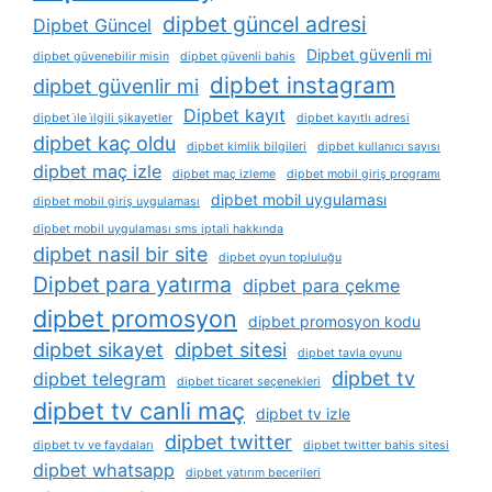
dipbet güncel adresi
Dipbet Güncel
Dipbet güvenli mi
dipbet güvenebilir misin
dipbet güvenli bahis
dipbet instagram
dipbet güvenlir mi
Dipbet kayıt
dipbet i̇le i̇lgili şikayetler
dipbet kayıtlı adresi
dipbet kaç oldu
dipbet kimlik bilgileri
dipbet kullanıcı sayısı
dipbet maç izle
dipbet maç izleme
dipbet mobil giriş programı
dipbet mobil uygulaması
dipbet mobil giriş uygulaması
dipbet mobil uygulaması sms iptali hakkında
dipbet nasil bir site
dipbet oyun topluluğu
Dipbet para yatırma
dipbet para çekme
dipbet promosyon
dipbet promosyon kodu
dipbet sikayet
dipbet sitesi
dipbet tavla oyunu
dipbet tv
dipbet telegram
dipbet ticaret seçenekleri
dipbet tv canli maç
dipbet tv izle
dipbet twitter
dipbet tv ve faydaları
dipbet twitter bahis sitesi
dipbet whatsapp
dipbet yatırım becerileri