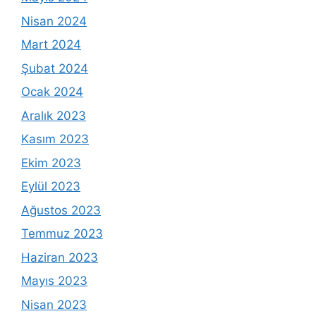
Nisan 2024
Mart 2024
Şubat 2024
Ocak 2024
Aralık 2023
Kasım 2023
Ekim 2023
Eylül 2023
Ağustos 2023
Temmuz 2023
Haziran 2023
Mayıs 2023
Nisan 2023