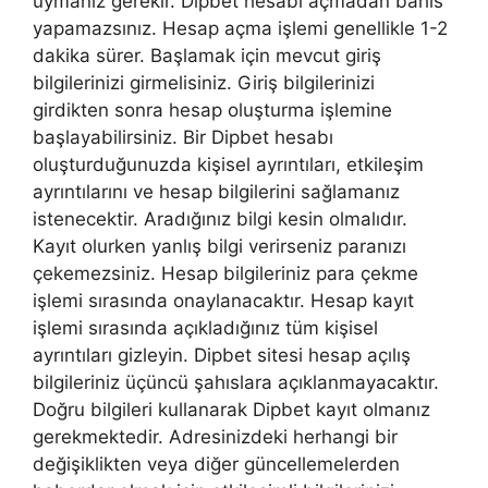
uymanız gerekir. Dipbet hesabı açmadan bahis
yapamazsınız. Hesap açma işlemi genellikle 1-2
dakika sürer. Başlamak için mevcut giriş
bilgilerinizi girmelisiniz. Giriş bilgilerinizi
girdikten sonra hesap oluşturma işlemine
başlayabilirsiniz. Bir Dipbet hesabı
oluşturduğunuzda kişisel ayrıntıları, etkileşim
ayrıntılarını ve hesap bilgilerini sağlamanız
istenecektir. Aradığınız bilgi kesin olmalıdır.
Kayıt olurken yanlış bilgi verirseniz paranızı
çekemezsiniz. Hesap bilgileriniz para çekme
işlemi sırasında onaylanacaktır. Hesap kayıt
işlemi sırasında açıkladığınız tüm kişisel
ayrıntıları gizleyin. Dipbet sitesi hesap açılış
bilgileriniz üçüncü şahıslara açıklanmayacaktır.
Doğru bilgileri kullanarak Dipbet kayıt olmanız
gerekmektedir. Adresinizdeki herhangi bir
değişiklikten veya diğer güncellemelerden