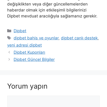
değişiklikten veya diğer güncellemelerden
haberdar olmak için etkileşimli bilgilerinizi
Dipbet mevduat aracılığıyla sağlamanız gerekir.
Kategoriler
Dipbet
Etiketler
dipbet bahis ve oyunlar
,
dipbet canlı destek
,
yeni adresi dipbet
Yazı
Dipbet Kuponları
dolaşımı
Dipbet Güncel Bilgiler
Yorum yapın
Yorum