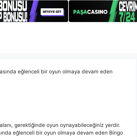
alanı, gerektiğinde oyun oynayabileceğiniz yerdir.
rasında eğlenceli bir oyun olmaya devam eden Bingo