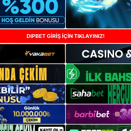
DIPBET GİRİŞ İÇİN TIKLAYINIZ!