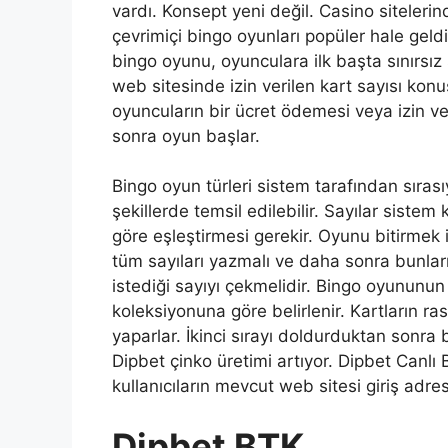
vardı. Konsept yeni değil. Casino siteler
çevrimiçi bingo oyunları popüler hale geldi
bingo oyunu, oyunculara ilk başta sınırsız
web sitesinde izin verilen kart sayısı konus
oyuncuların bir ücret ödemesi veya izin ver
sonra oyun başlar.
Bingo oyun türleri sistem tarafından sırasıy
şekillerde temsil edilebilir. Sayılar sistem 
göre eşleştirmesi gerekir. Oyunu bitirmek
tüm sayıları yazmalı ve daha sonra bunlar
istediği sayıyı çekmelidir. Bingo oyununun g
koleksiyonuna göre belirlenir. Kartların ra
yaparlar. İkinci sırayı doldurduktan sonra 
Dipbet çinko üretimi artıyor. Dipbet Canl
kullanıcıların mevcut web sitesi giriş adres
Dipbet BTK