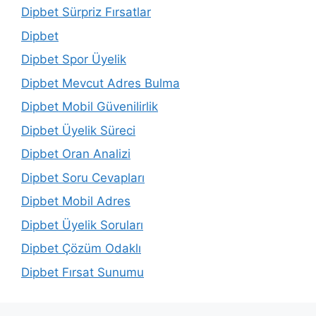
Dipbet Sürpriz Fırsatlar
Dipbet
Dipbet Spor Üyelik
Dipbet Mevcut Adres Bulma
Dipbet Mobil Güvenilirlik
Dipbet Üyelik Süreci
Dipbet Oran Analizi
Dipbet Soru Cevapları
Dipbet Mobil Adres
Dipbet Üyelik Soruları
Dipbet Çözüm Odaklı
Dipbet Fırsat Sunumu