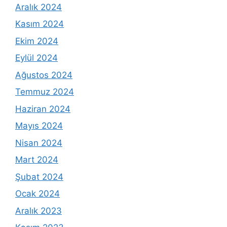
Aralık 2024
Kasım 2024
Ekim 2024
Eylül 2024
Ağustos 2024
Temmuz 2024
Haziran 2024
Mayıs 2024
Nisan 2024
Mart 2024
Şubat 2024
Ocak 2024
Aralık 2023