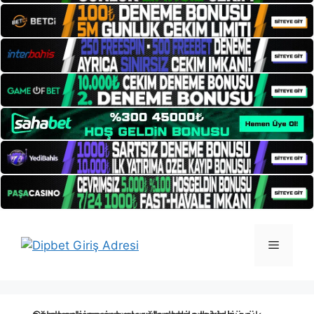
İçeriğe
atla
Menü