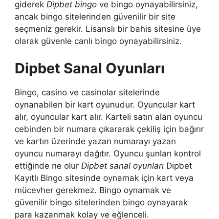
giderek
Dipbet bingo
ve bingo oynayabilirsiniz,
ancak bingo sitelerinden güvenilir bir site
seçmeniz gerekir. Lisanslı bir bahis sitesine üye
olarak güvenle canlı bingo oynayabilirsiniz.
Dipbet Sanal Oyunları
Bingo, casino ve casinolar sitelerinde
oynanabilen bir kart oyunudur. Oyuncular kart
alır, oyuncular kart alır. Karteli satın alan oyuncu
cebinden bir numara çıkararak çekiliş için bağırır
ve kartın üzerinde yazan numarayı yazan
oyuncu numarayı dağıtır. Oyuncu şunları kontrol
ettiğinde ne olur
Dipbet sanal oyunları
Dipbet
Kayıtlı Bingo sitesinde oynamak için kart veya
mücevher gerekmez. Bingo oynamak ve
güvenilir bingo sitelerinden bingo oynayarak
para kazanmak kolay ve eğlenceli.