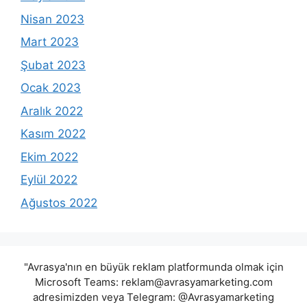
Nisan 2023
Mart 2023
Şubat 2023
Ocak 2023
Aralık 2022
Kasım 2022
Ekim 2022
Eylül 2022
Ağustos 2022
"Avrasya'nın en büyük reklam platformunda olmak için
Microsoft Teams:
reklam@avrasyamarketing.com
adresimizden veya Telegram: @Avrasyamarketing