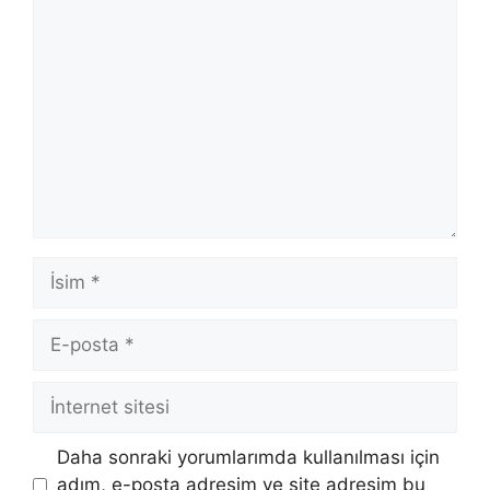
Yorum
İsim
E-
posta
İnternet
sitesi
Daha sonraki yorumlarımda kullanılması için
adım, e-posta adresim ve site adresim bu