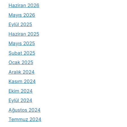
Haziran 2026
Mayıs 2026
Eylül 2025
Haziran 2025
Mayıs 2025
Şubat 2025
Ocak 2025
Aralık 2024
Kasım 2024
Ekim 2024
Eylül 2024
Ağustos 2024
Temmuz 2024