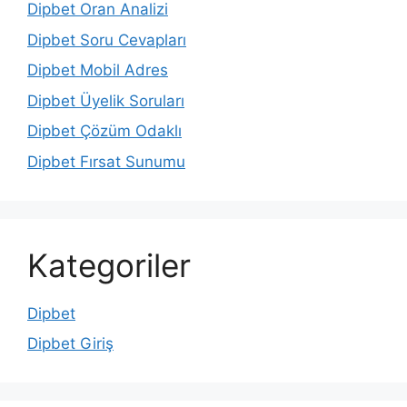
Dipbet Oran Analizi
Dipbet Soru Cevapları
Dipbet Mobil Adres
Dipbet Üyelik Soruları
Dipbet Çözüm Odaklı
Dipbet Fırsat Sunumu
Kategoriler
Dipbet
Dipbet Giriş