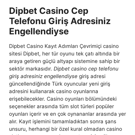
Dipbet Casino Cep
Telefonu Giriş Adresiniz
Engellendiyse
Dipbet Casino Kayıt Adımları Çevrimiçi casino
sitesi Dipbet, her tür oyunu tek çatı altında bir
araya getiren güçlü altyapı sistemine sahip bir
sektör markasıdır.
Dipbet casino cep telefonu
giriş adresiniz engellendiyse
giriş adresi
güncellendiğinde Türk oyuncular yeni giriş
adresini kullanarak casino oyunlarına
erişebilecekler. Casino oyunları bölümündeki
seçenekler arasında tüm slot türleri popüler
oyunları içerir ve en çok oynananlar arasında yer
alır. Kayıt işlemini tamamladıktan sonra şans
unsuru, herhangi bir özel kural olmadan casino