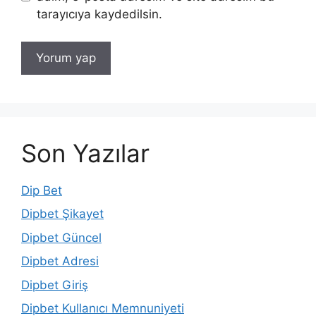
tarayıcıya kaydedilsin.
Son Yazılar
Dip Bet
Dipbet Şikayet
Dipbet Güncel
Dipbet Adresi
Dipbet Giriş
Dipbet Kullanıcı Memnuniyeti