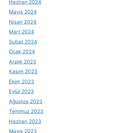
Haziran 2024
Mayıs 2024
Nisan 2024
Mart 2024
Şubat 2024
Ocak 2024
Aralık 2023
Kasım 2023
Ekim 2023
Eylül 2023
Ağustos 2023
Temmuz 2023
Haziran 2023
Mayıs 2023