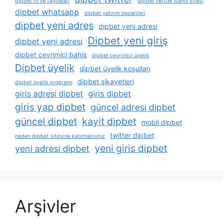
dipbet tv ve faydaları
dipbet twitter bahis sitesi
dipbet whatsapp
dipbet yatırım becerileri
dipbet yeni adres
dipbet yeni adresi
Dipbet yeni giriş
dipbet yeni adresi
dipbet çevrimiçi bahis
dipbet çevrimiçi üyelik
Dipbet üyelik
dipbet üyelik koşulları
dipbet şikayetleri
dipbet üyelik programı
giris adresi dipbet
giris dipbet
giris yap dipbet
güncel adresi dipbet
güncel dipbet
kayit dipbet
mobil dipbet
twitter dipbet
neden dipbet sitesine katılmalısınız
yeni giris dipbet
yeni adresi dipbet
Arşivler