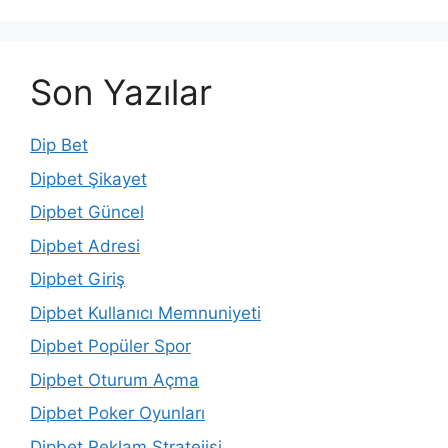
Son Yazılar
Dip Bet
Dipbet Şikayet
Dipbet Güncel
Dipbet Adresi
Dipbet Giriş
Dipbet Kullanıcı Memnuniyeti
Dipbet Popüler Spor
Dipbet Oturum Açma
Dipbet Poker Oyunları
Dipbet Reklam Stratejisi