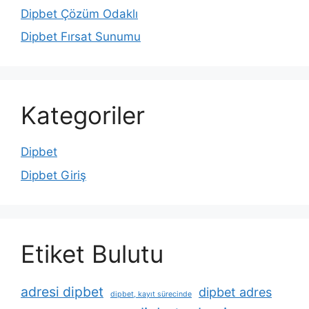
Dipbet Çözüm Odaklı
Dipbet Fırsat Sunumu
Kategoriler
Dipbet
Dipbet Giriş
Etiket Bulutu
adresi dipbet
dipbet adres
dipbet, kayıt sürecinde