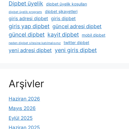
Dipbet üyelik
dipbet üyelik koşulları
dipbet şikayetleri
dipbet üyelik programı
giris adresi dipbet
giris dipbet
giris yap dipbet
güncel adresi dipbet
güncel dipbet
kayit dipbet
mobil dipbet
twitter dipbet
neden dipbet sitesine katılmalısınız
yeni giris dipbet
yeni adresi dipbet
Arşivler
Haziran 2026
Mayıs 2026
Eylül 2025
Haziran 2025