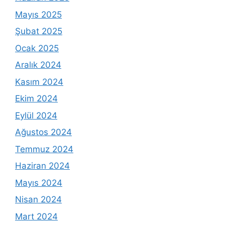
Mayıs 2025
Şubat 2025
Ocak 2025
Aralık 2024
Kasım 2024
Ekim 2024
Eylül 2024
Ağustos 2024
Temmuz 2024
Haziran 2024
Mayıs 2024
Nisan 2024
Mart 2024