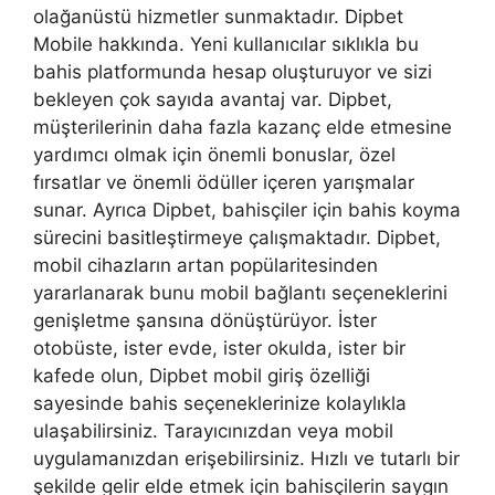
olağanüstü hizmetler sunmaktadır. Dipbet
Mobile hakkında. Yeni kullanıcılar sıklıkla bu
bahis platformunda hesap oluşturuyor ve sizi
bekleyen çok sayıda avantaj var. Dipbet,
müşterilerinin daha fazla kazanç elde etmesine
yardımcı olmak için önemli bonuslar, özel
fırsatlar ve önemli ödüller içeren yarışmalar
sunar. Ayrıca Dipbet, bahisçiler için bahis koyma
sürecini basitleştirmeye çalışmaktadır. Dipbet,
mobil cihazların artan popülaritesinden
yararlanarak bunu mobil bağlantı seçeneklerini
genişletme şansına dönüştürüyor. İster
otobüste, ister evde, ister okulda, ister bir
kafede olun, Dipbet mobil giriş özelliği
sayesinde bahis seçeneklerinize kolaylıkla
ulaşabilirsiniz. Tarayıcınızdan veya mobil
uygulamanızdan erişebilirsiniz. Hızlı ve tutarlı bir
şekilde gelir elde etmek için bahisçilerin saygın