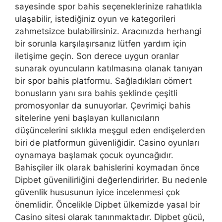
sayesinde spor bahis seçeneklerinize rahatlıkla
ulaşabilir, istediğiniz oyun ve kategorileri
zahmetsizce bulabilirsiniz. Aracınızda herhangi
bir sorunla karşılaşırsanız lütfen yardım için
iletişime geçin. Son derece uygun oranlar
sunarak oyuncuların katılmasına olanak tanıyan
bir spor bahis platformu. Sağladıkları cömert
bonusların yanı sıra bahis şeklinde çeşitli
promosyonlar da sunuyorlar. Çevrimiçi bahis
sitelerine yeni başlayan kullanıcıların
düşüncelerini sıklıkla meşgul eden endişelerden
biri de platformun güvenliğidir. Casino oyunları
oynamaya başlamak çocuk oyuncağıdır.
Bahisçiler ilk olarak bahislerini koymadan önce
Dipbet güvenilirliğini değerlendirirler. Bu nedenle
güvenlik hususunun iyice incelenmesi çok
önemlidir. Öncelikle Dipbet ülkemizde yasal bir
Casino sitesi olarak tanınmaktadır. Dipbet gücü,