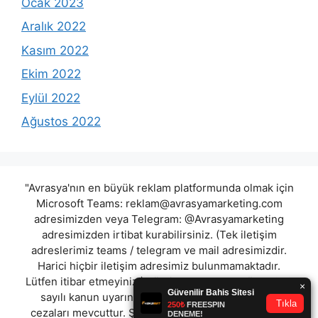
Ocak 2023
Aralık 2022
Kasım 2022
Ekim 2022
Eylül 2022
Ağustos 2022
"Avrasya'nın en büyük reklam platformunda olmak için
Microsoft Teams:
reklam@avrasyamarketing.com
adresimizden veya Telegram: @Avrasyamarketing
adresimizden irtibat kurabilirsiniz. (Tek iletişim
adreslerimiz teams / telegram ve mail adresimizdir.
Harici hiçbir iletişim adresimiz bulunmamaktadır.
Lütfen itibar etmeyiniz.) Türkiye yasalarına göre 7258
sayılı kanun uyarınca yasa dışı bahis oynamanın
cezaları mevcuttur. Şu an bulunduğunuz site hiç bir