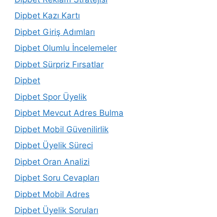
Dipbet Kazı Kartı
Dipbet Giriş Adımları
Dipbet Olumlu İncelemeler
Dipbet Sürpriz Fırsatlar
Dipbet
Dipbet Spor Üyelik
Dipbet Mevcut Adres Bulma
Dipbet Mobil Güvenilirlik
Dipbet Üyelik Süreci
Dipbet Oran Analizi
Dipbet Soru Cevapları
Dipbet Mobil Adres
Dipbet Üyelik Soruları