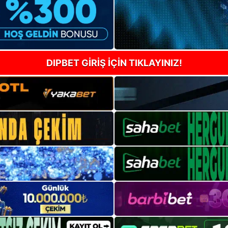
DIPBET GİRİŞ İÇİN TIKLAYINIZ!