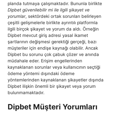
planda tutmaya çalışmaktadır. Bununla birlikte
Dipbet güvenilebilir mi ile ilgili şikayet ve
yorumlar
, sektördeki ortak sorunları belirleyen
çeşitli gelişmelerle birlikte ayrıntılı platformla
ilgili birçok şikayet ve yorum da aldı. Örneğin
Dipbet mevcut giriş adresi yasal ikamet
şartlarının değişmesi gerektiği gerçeği, bazı
müşteriler için endişe kaynağı olabilir. Ancak
Dipbet bu sorunu çok çabuk çözer ve anında
müdahale eder. Erişim engellerinden
kaynaklanan sorunlar veya kullanıcının seçtiği
ödeme yöntemi dışındaki ödeme
yöntemlerinden kaynaklanan şikayetler dışında
Dipbet ilişkin önemli bir şikayet veya yorum
bulunmamaktadır.
Dipbet Müşteri Yorumları