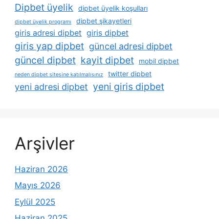
Dipbet üyelik
dipbet üyelik koşulları
dipbet şikayetleri
dipbet üyelik programı
giris adresi dipbet
giris dipbet
giris yap dipbet
güncel adresi dipbet
güncel dipbet
kayit dipbet
mobil dipbet
twitter dipbet
neden dipbet sitesine katılmalısınız
yeni giris dipbet
yeni adresi dipbet
Arşivler
Haziran 2026
Mayıs 2026
Eylül 2025
Haziran 2025