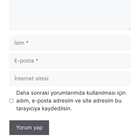
İsim
E-
posta
İnternet
sitesi
Daha sonraki yorumlarımda kullanılması için
adım, e-posta adresim ve site adresim bu
tarayıcıya kaydedilsin.