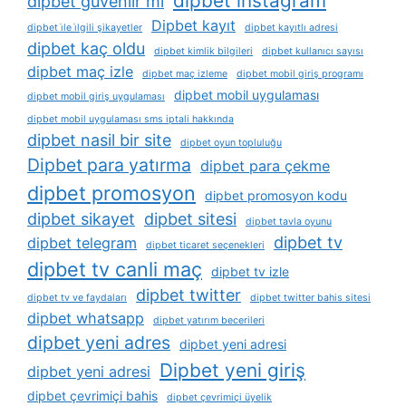
dipbet instagram
dipbet güvenlir mi
Dipbet kayıt
dipbet i̇le i̇lgili şikayetler
dipbet kayıtlı adresi
dipbet kaç oldu
dipbet kimlik bilgileri
dipbet kullanıcı sayısı
dipbet maç izle
dipbet maç izleme
dipbet mobil giriş programı
dipbet mobil uygulaması
dipbet mobil giriş uygulaması
dipbet mobil uygulaması sms iptali hakkında
dipbet nasil bir site
dipbet oyun topluluğu
Dipbet para yatırma
dipbet para çekme
dipbet promosyon
dipbet promosyon kodu
dipbet sikayet
dipbet sitesi
dipbet tavla oyunu
dipbet tv
dipbet telegram
dipbet ticaret seçenekleri
dipbet tv canli maç
dipbet tv izle
dipbet twitter
dipbet tv ve faydaları
dipbet twitter bahis sitesi
dipbet whatsapp
dipbet yatırım becerileri
dipbet yeni adres
dipbet yeni adresi
Dipbet yeni giriş
dipbet yeni adresi
dipbet çevrimiçi bahis
dipbet çevrimiçi üyelik