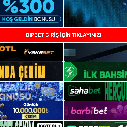
DIPBET GİRİŞ İÇİN TIKLAYINIZ!