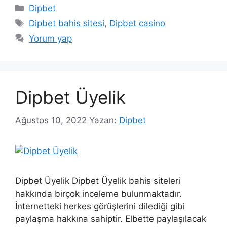
Kategoriler
Dipbet
Etiketler
Dipbet bahis sitesi
,
Dipbet casino
Yorum yap
Dipbet Üyelik
Ağustos 10, 2022
Yazarı:
Dipbet
Dipbet Üyelik Dipbet Üyelik bahis siteleri
hakkında birçok inceleme bulunmaktadır.
İnternetteki herkes görüşlerini dilediği gibi
paylaşma hakkına sahiptir. Elbette paylaşılacak