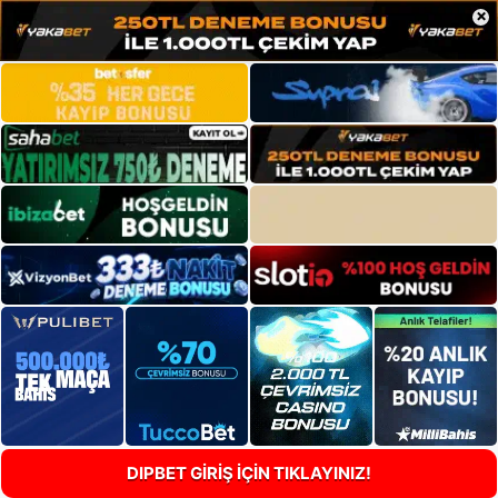
×
DIPBET GİRİŞ İÇİN TIKLAYINIZ!