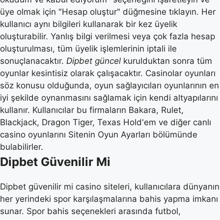
üye olmak için "Hesap oluştur" düğmesine tıklayın. Her
kullanıcı aynı bilgileri kullanarak bir kez üyelik
oluşturabilir. Yanlış bilgi verilmesi veya çok fazla hesap
oluşturulması, tüm üyelik işlemlerinin iptali ile
sonuçlanacaktır.
Dipbet güncel
kurulduktan sonra tüm
oyunlar kesintisiz olarak çalışacaktır. Casinolar oyunları
söz konusu olduğunda, oyun sağlayıcıları oyunlarının en
iyi şekilde oynanmasını sağlamak için kendi altyapılarını
kullanır. Kullanıcılar bu firmaların Bakara, Rulet,
Blackjack, Dragon Tiger, Texas Hold'em ve diğer canlı
casino oyunlarını Sitenin Oyun Ayarları bölümünde
bulabilirler.
Dipbet Güvenilir Mi
Dipbet güvenilir mi casino siteleri, kullanıcılara dünyanın
her yerindeki spor karşılaşmalarına bahis yapma imkanı
sunar. Spor bahis seçenekleri arasında futbol,