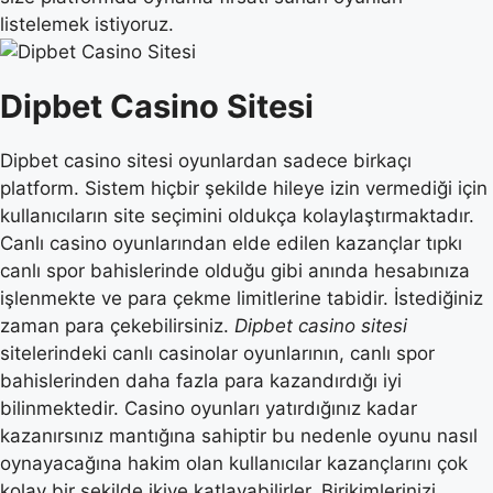
listelemek istiyoruz.
Dipbet Casino Sitesi
Dipbet casino sitesi oyunlardan sadece birkaçı
platform. Sistem hiçbir şekilde hileye izin vermediği için
kullanıcıların site seçimini oldukça kolaylaştırmaktadır.
Canlı casino oyunlarından elde edilen kazançlar tıpkı
canlı spor bahislerinde olduğu gibi anında hesabınıza
işlenmekte ve para çekme limitlerine tabidir. İstediğiniz
zaman para çekebilirsiniz.
Dipbet casino sitesi
sitelerindeki canlı casinolar oyunlarının, canlı spor
bahislerinden daha fazla para kazandırdığı iyi
bilinmektedir. Casino oyunları yatırdığınız kadar
kazanırsınız mantığına sahiptir bu nedenle oyunu nasıl
oynayacağına hakim olan kullanıcılar kazançlarını çok
kolay bir şekilde ikiye katlayabilirler. Birikimlerinizi