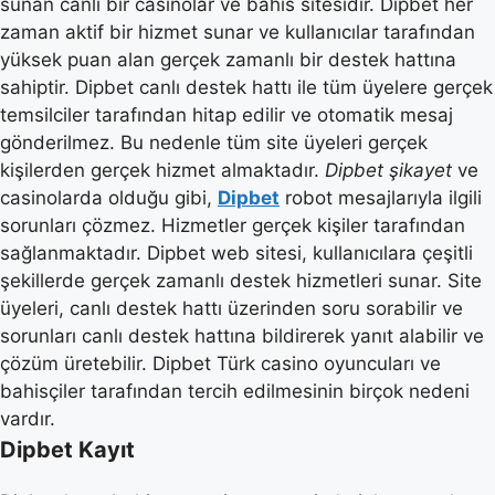
sunan canlı bir casinolar ve bahis sitesidir. Dipbet her
zaman aktif bir hizmet sunar ve kullanıcılar tarafından
yüksek puan alan gerçek zamanlı bir destek hattına
sahiptir. Dipbet canlı destek hattı ile tüm üyelere gerçek
temsilciler tarafından hitap edilir ve otomatik mesaj
gönderilmez. Bu nedenle tüm site üyeleri gerçek
kişilerden gerçek hizmet almaktadır.
Dipbet şikayet
ve
casinolarda olduğu gibi,
Dipbet
robot mesajlarıyla ilgili
sorunları çözmez. Hizmetler gerçek kişiler tarafından
sağlanmaktadır. Dipbet web sitesi, kullanıcılara çeşitli
şekillerde gerçek zamanlı destek hizmetleri sunar. Site
üyeleri, canlı destek hattı üzerinden soru sorabilir ve
sorunları canlı destek hattına bildirerek yanıt alabilir ve
çözüm üretebilir. Dipbet Türk casino oyuncuları ve
bahisçiler tarafından tercih edilmesinin birçok nedeni
vardır.
Dipbet Kayıt