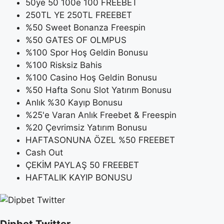
50ye 50 100e 100 FREEBET
250TL YE 250TL FREEBET
%50 Sweet Bonanza Freespin
%50 GATES OF OLMPUS
%100 Spor Hoş Geldin Bonusu
%100 Risksiz Bahis
%100 Casino Hoş Geldin Bonusu
%50 Hafta Sonu Slot Yatırım Bonusu
Anlık %30 Kayıp Bonusu
%25'e Varan Anlık Freebet & Freespin
%20 Çevrimsiz Yatırım Bonusu
HAFTASONUNA ÖZEL %50 FREEBET
Cash Out
ÇEKİM PAYLAŞ 50 FREEBET
HAFTALIK KAYIP BONUSU
Dipbet Twitter