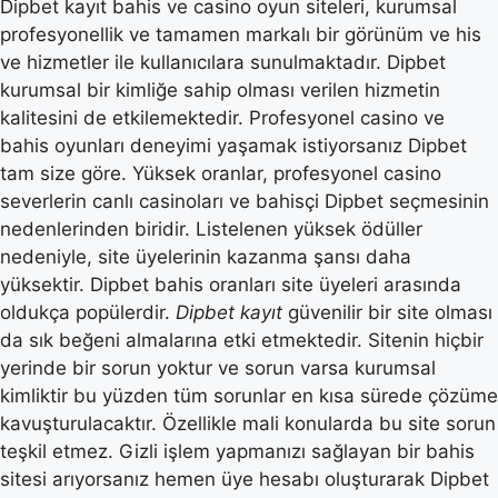
Dipbet kayıt bahis ve casino oyun siteleri, kurumsal
profesyonellik ve tamamen markalı bir görünüm ve his
ve hizmetler ile kullanıcılara sunulmaktadır. Dipbet
kurumsal bir kimliğe sahip olması verilen hizmetin
kalitesini de etkilemektedir. Profesyonel casino ve
bahis oyunları deneyimi yaşamak istiyorsanız Dipbet
tam size göre. Yüksek oranlar, profesyonel casino
severlerin canlı casinoları ve bahisçi Dipbet seçmesinin
nedenlerinden biridir. Listelenen yüksek ödüller
nedeniyle, site üyelerinin kazanma şansı daha
yüksektir. Dipbet bahis oranları site üyeleri arasında
oldukça popülerdir.
Dipbet kayıt
güvenilir bir site olması
da sık beğeni almalarına etki etmektedir. Sitenin hiçbir
yerinde bir sorun yoktur ve sorun varsa kurumsal
kimliktir bu yüzden tüm sorunlar en kısa sürede çözüme
kavuşturulacaktır. Özellikle mali konularda bu site sorun
teşkil etmez. Gizli işlem yapmanızı sağlayan bir bahis
sitesi arıyorsanız hemen üye hesabı oluşturarak Dipbet