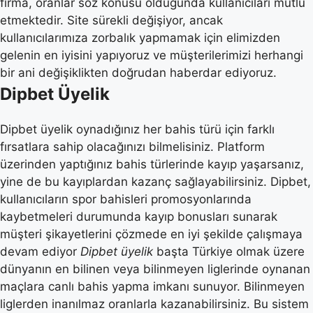
firma, oranlar söz konusu olduğunda kullanıcıları mutlu
etmektedir. Site sürekli değişiyor, ancak
kullanıcılarımıza zorbalık yapmamak için elimizden
gelenin en iyisini yapıyoruz ve müşterilerimizi herhangi
bir ani değişiklikten doğrudan haberdar ediyoruz.
Dipbet Üyelik
Dipbet üyelik oynadığınız her bahis türü için farklı
fırsatlara sahip olacağınızı bilmelisiniz. Platform
üzerinden yaptığınız bahis türlerinde kayıp yaşarsanız,
yine de bu kayıplardan kazanç sağlayabilirsiniz. Dipbet,
kullanıcıların spor bahisleri promosyonlarında
kaybetmeleri durumunda kayıp bonusları sunarak
müşteri şikayetlerini çözmede en iyi şekilde çalışmaya
devam ediyor
Dipbet üyelik
başta Türkiye olmak üzere
dünyanın en bilinen veya bilinmeyen liglerinde oynanan
maçlara canlı bahis yapma imkanı sunuyor. Bilinmeyen
liglerden inanılmaz oranlarla kazanabilirsiniz. Bu sistem