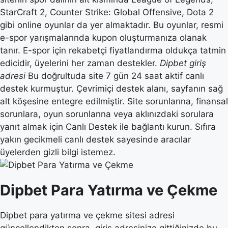
StarCraft 2, Counter Strike: Global Offensive, Dota 2
gibi online oyunlar da yer almaktadır. Bu oyunlar, resmi
e-spor yarışmalarında kupon oluşturmanıza olanak
tanır. E-spor için rekabetçi fiyatlandırma oldukça tatmin
edicidir, üyelerini her zaman destekler.
Dipbet giriş
adresi
Bu doğrultuda site 7 gün 24 saat aktif canlı
destek kurmuştur. Çevrimiçi destek alanı, sayfanın sağ
alt köşesine entegre edilmiştir. Site sorunlarına, finansal
sorunlara, oyun sorunlarına veya aklınızdaki sorulara
yanıt almak için Canlı Destek ile bağlantı kurun. Sıfıra
yakın gecikmeli canlı destek sayesinde aracılar
üyelerden gizli bilgi istemez.
Dipbet Para Yatırma ve Çekme
Dipbet para yatırma ve çekme sitesi adresi
güncellendikten sonra, giriş adresinize gittiğinizde bu