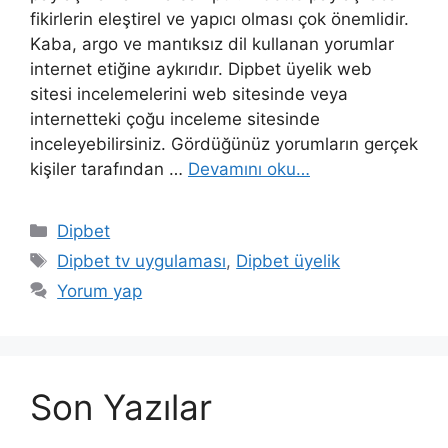
fikirlerin eleştirel ve yapıcı olması çok önemlidir.
Kaba, argo ve mantıksız dil kullanan yorumlar
internet etiğine aykırıdır. Dipbet üyelik web
sitesi incelemelerini web sitesinde veya
internetteki çoğu inceleme sitesinde
inceleyebilirsiniz. Gördüğünüz yorumların gerçek
kişiler tarafından …
Devamını oku…
Kategoriler
Dipbet
Etiketler
Dipbet tv uygulaması
,
Dipbet üyelik
Yorum yap
Son Yazılar