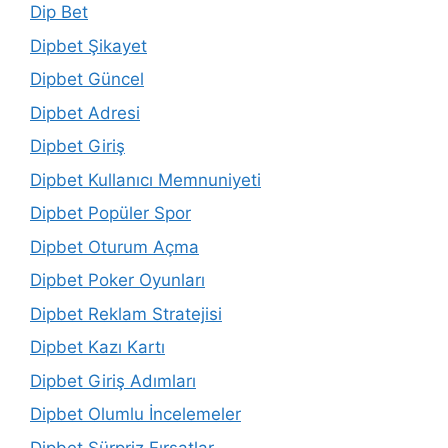
Dip Bet
Dipbet Şikayet
Dipbet Güncel
Dipbet Adresi
Dipbet Giriş
Dipbet Kullanıcı Memnuniyeti
Dipbet Popüler Spor
Dipbet Oturum Açma
Dipbet Poker Oyunları
Dipbet Reklam Stratejisi
Dipbet Kazı Kartı
Dipbet Giriş Adımları
Dipbet Olumlu İncelemeler
Dipbet Sürpriz Fırsatlar