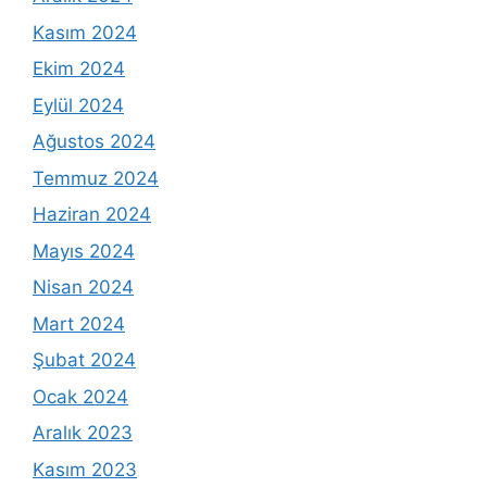
Kasım 2024
Ekim 2024
Eylül 2024
Ağustos 2024
Temmuz 2024
Haziran 2024
Mayıs 2024
Nisan 2024
Mart 2024
Şubat 2024
Ocak 2024
Aralık 2023
Kasım 2023