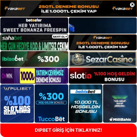
×
DIPBET GİRİŞ İÇİN TIKLAYINIZ!