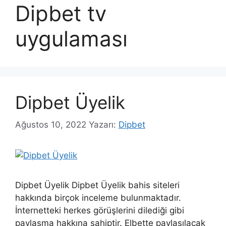
Dipbet tv
uygulaması
Dipbet Üyelik
Ağustos 10, 2022
Yazarı:
Dipbet
Dipbet Üyelik Dipbet Üyelik bahis siteleri
hakkında birçok inceleme bulunmaktadır.
İnternetteki herkes görüşlerini dilediği gibi
paylaşma hakkına sahiptir. Elbette paylaşılacak