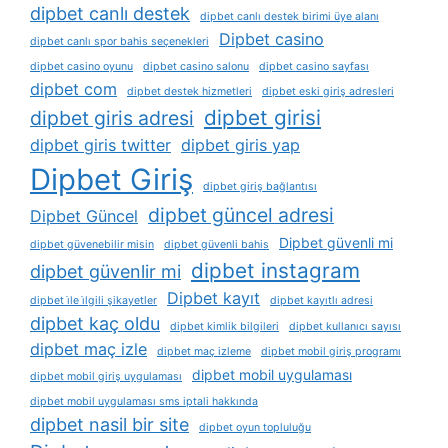
dipbet canlı destek
dipbet canlı destek birimi üye alanı
Dipbet casino
dipbet canlı spor bahis seçenekleri
dipbet casino oyunu
dipbet casino salonu
dipbet casino sayfası
dipbet com
dipbet destek hizmetleri
dipbet eski giriş adresleri
dipbet girisi
dipbet giris adresi
dipbet giris twitter
dipbet giris yap
Dipbet Giriş
dipbet giriş bağlantısı
dipbet güncel adresi
Dipbet Güncel
Dipbet güvenli mi
dipbet güvenebilir misin
dipbet güvenli bahis
dipbet instagram
dipbet güvenlir mi
Dipbet kayıt
dipbet i̇le i̇lgili şikayetler
dipbet kayıtlı adresi
dipbet kaç oldu
dipbet kimlik bilgileri
dipbet kullanıcı sayısı
dipbet maç izle
dipbet maç izleme
dipbet mobil giriş programı
dipbet mobil uygulaması
dipbet mobil giriş uygulaması
dipbet mobil uygulaması sms iptali hakkında
dipbet nasil bir site
dipbet oyun topluluğu