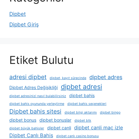
Dipbet
Dipbet Giriş
Etiket Bulutu
adresi dipbet
dipbet adres
dipbet, kayıt sürecinde
dipbet adresi
Dipbet Adres Değişikliği
dipbet bahis
dipbet adresinizi nasıl bulabilirsiniz
dipbet bahis oyununda yerleştirme
dipbet bahis seçenekleri
Dipbet bahis sitesi
dipbet bilgi aktarımı
dipbet bingo
dipbet bonus
dipbet bonuslar
dipbet btk
dipbet canli maç izle
dipbet canli
dipbet büyük bahisler
Dipbet Canlı Bahis
dipbet canlı casino bonusu