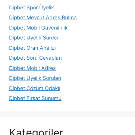
Dipbet Spor Üyelik
Dipbet Mevcut Adres Bulma
Dipbet Mobil Güvenilirlik
Dipbet Üyelik Süreci
Dipbet Oran Analizi
Dipbet Soru Cevapları
Dipbet Mobil Adres
Dipbet Üyelik Soruları
Dipbet Çözüm Odaklı
Dipbet Fırsat Sunumu
Kategoriler