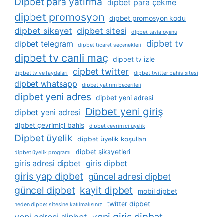
Dipbet para yatırma
dipbet para çekme
dipbet promosyon
dipbet promosyon kodu
dipbet sikayet
dipbet sitesi
dipbet tavla oyunu
dipbet tv
dipbet telegram
dipbet ticaret seçenekleri
dipbet tv canli maç
dipbet tv izle
dipbet twitter
dipbet tv ve faydaları
dipbet twitter bahis sitesi
dipbet whatsapp
dipbet yatırım becerileri
dipbet yeni adres
dipbet yeni adresi
Dipbet yeni giriş
dipbet yeni adresi
dipbet çevrimiçi bahis
dipbet çevrimiçi üyelik
Dipbet üyelik
dipbet üyelik koşulları
dipbet şikayetleri
dipbet üyelik programı
giris adresi dipbet
giris dipbet
giris yap dipbet
güncel adresi dipbet
güncel dipbet
kayit dipbet
mobil dipbet
twitter dipbet
neden dipbet sitesine katılmalısınız
yeni giris dipbet
yeni adresi dipbet