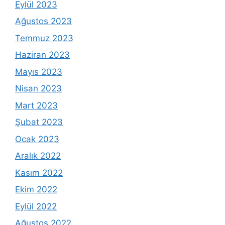
Eylül 2023
Ağustos 2023
Temmuz 2023
Haziran 2023
Mayıs 2023
Nisan 2023
Mart 2023
Şubat 2023
Ocak 2023
Aralık 2022
Kasım 2022
Ekim 2022
Eylül 2022
Ağustos 2022