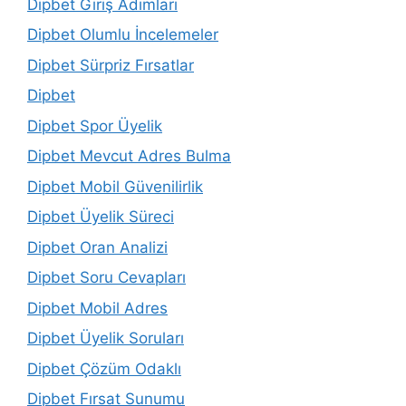
Dipbet Giriş Adımları
Dipbet Olumlu İncelemeler
Dipbet Sürpriz Fırsatlar
Dipbet
Dipbet Spor Üyelik
Dipbet Mevcut Adres Bulma
Dipbet Mobil Güvenilirlik
Dipbet Üyelik Süreci
Dipbet Oran Analizi
Dipbet Soru Cevapları
Dipbet Mobil Adres
Dipbet Üyelik Soruları
Dipbet Çözüm Odaklı
Dipbet Fırsat Sunumu