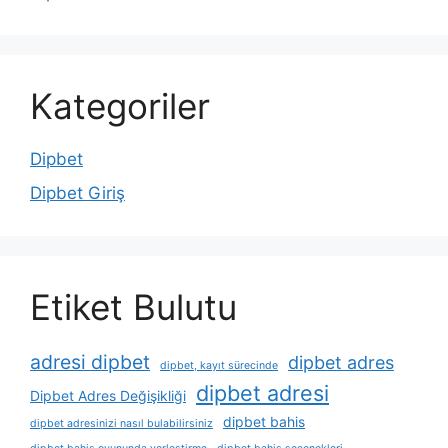
Kategoriler
Dipbet
Dipbet Giriş
Etiket Bulutu
adresi dipbet
dipbet adres
dipbet, kayıt sürecinde
dipbet adresi
Dipbet Adres Değişikliği
dipbet bahis
dipbet adresinizi nasıl bulabilirsiniz