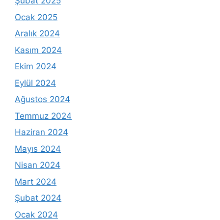
Şubat 2025
Ocak 2025
Aralık 2024
Kasım 2024
Ekim 2024
Eylül 2024
Ağustos 2024
Temmuz 2024
Haziran 2024
Mayıs 2024
Nisan 2024
Mart 2024
Şubat 2024
Ocak 2024