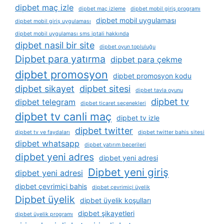
dipbet maç izle
dipbet maç izleme
dipbet mobil giriş programı
dipbet mobil uygulaması
dipbet mobil giriş uygulaması
dipbet mobil uygulaması sms iptali hakkında
dipbet nasil bir site
dipbet oyun topluluğu
Dipbet para yatırma
dipbet para çekme
dipbet promosyon
dipbet promosyon kodu
dipbet sikayet
dipbet sitesi
dipbet tavla oyunu
dipbet tv
dipbet telegram
dipbet ticaret seçenekleri
dipbet tv canli maç
dipbet tv izle
dipbet twitter
dipbet tv ve faydaları
dipbet twitter bahis sitesi
dipbet whatsapp
dipbet yatırım becerileri
dipbet yeni adres
dipbet yeni adresi
Dipbet yeni giriş
dipbet yeni adresi
dipbet çevrimiçi bahis
dipbet çevrimiçi üyelik
Dipbet üyelik
dipbet üyelik koşulları
dipbet şikayetleri
dipbet üyelik programı