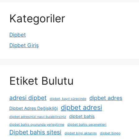
Kategoriler
Dipbet
Dipbet Giriş
Etiket Bulutu
adresi dipbet
dipbet adres
dipbet, kayıt sürecinde
dipbet adresi
Dipbet Adres Değişikliği
dipbet bahis
dipbet adresinizi nasıl bulabilirsiniz
dipbet bahis oyununda yerleştirme
dipbet bahis seçenekleri
Dipbet bahis sitesi
dipbet bilgi aktarımı
dipbet bingo