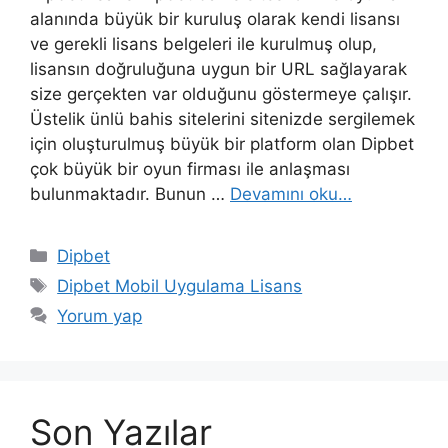
alanında büyük bir kuruluş olarak kendi lisansı
ve gerekli lisans belgeleri ile kurulmuş olup,
lisansın doğruluğuna uygun bir URL sağlayarak
size gerçekten var olduğunu göstermeye çalışır.
Üstelik ünlü bahis sitelerini sitenizde sergilemek
için oluşturulmuş büyük bir platform olan Dipbet
çok büyük bir oyun firması ile anlaşması
bulunmaktadır. Bunun …
Devamını oku…
Kategoriler
Dipbet
Etiketler
Dipbet Mobil Uygulama Lisans
Yorum yap
Son Yazılar