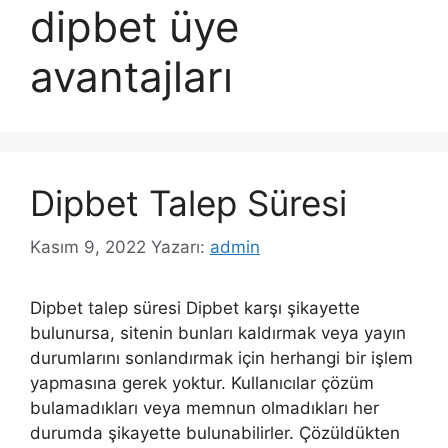
dipbet üye
avantajları
Dipbet Talep Süresi
Kasım 9, 2022
Yazarı:
admin
Dipbet talep süresi Dipbet karşı şikayette
bulunursa, sitenin bunları kaldırmak veya yayın
durumlarını sonlandırmak için herhangi bir işlem
yapmasına gerek yoktur. Kullanıcılar çözüm
bulamadıkları veya memnun olmadıkları her
durumda şikayette bulunabilirler. Çözüldükten