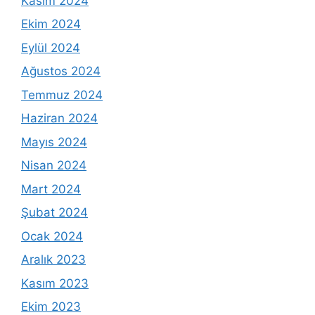
Kasım 2024
Ekim 2024
Eylül 2024
Ağustos 2024
Temmuz 2024
Haziran 2024
Mayıs 2024
Nisan 2024
Mart 2024
Şubat 2024
Ocak 2024
Aralık 2023
Kasım 2023
Ekim 2023