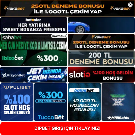
×
DIPBET GİRİŞ İÇİN TIKLAYINIZ!