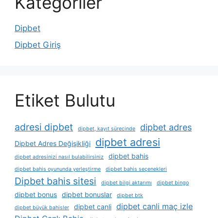
Kategoriler
Dipbet
Dipbet Giriş
Etiket Bulutu
adresi dipbet
dipbet adres
dipbet, kayıt sürecinde
dipbet adresi
Dipbet Adres Değişikliği
dipbet bahis
dipbet adresinizi nasıl bulabilirsiniz
dipbet bahis oyununda yerleştirme
dipbet bahis seçenekleri
Dipbet bahis sitesi
dipbet bilgi aktarımı
dipbet bingo
dipbet bonus
dipbet bonuslar
dipbet btk
dipbet canli maç izle
dipbet canli
dipbet büyük bahisler