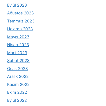
Eylül 2023
Ağustos 2023
Temmuz 2023
Haziran 2023
Mayıs 2023
Nisan 2023
Mart 2023
Şubat 2023
Ocak 2023
Aralık 2022
Kasım 2022
Ekim 2022
Eylül 2022