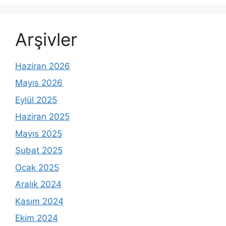
Arşivler
Haziran 2026
Mayıs 2026
Eylül 2025
Haziran 2025
Mayıs 2025
Şubat 2025
Ocak 2025
Aralık 2024
Kasım 2024
Ekim 2024