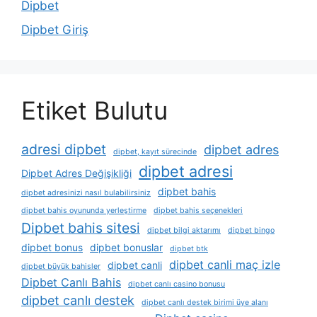
Dipbet
Dipbet Giriş
Etiket Bulutu
adresi dipbet
dipbet adres
dipbet, kayıt sürecinde
dipbet adresi
Dipbet Adres Değişikliği
dipbet bahis
dipbet adresinizi nasıl bulabilirsiniz
dipbet bahis oyununda yerleştirme
dipbet bahis seçenekleri
Dipbet bahis sitesi
dipbet bilgi aktarımı
dipbet bingo
dipbet bonus
dipbet bonuslar
dipbet btk
dipbet canli maç izle
dipbet canli
dipbet büyük bahisler
Dipbet Canlı Bahis
dipbet canlı casino bonusu
dipbet canlı destek
dipbet canlı destek birimi üye alanı