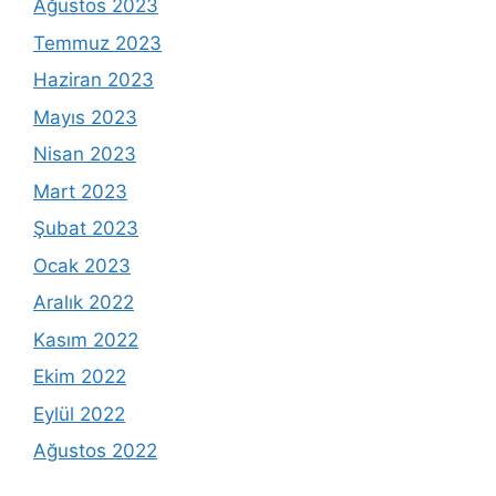
Ağustos 2023
Temmuz 2023
Haziran 2023
Mayıs 2023
Nisan 2023
Mart 2023
Şubat 2023
Ocak 2023
Aralık 2022
Kasım 2022
Ekim 2022
Eylül 2022
Ağustos 2022