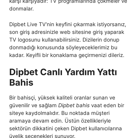
karşı karşıyadır: TV programlarında çökmeler ve
donmalar.
Dipbet Live TV’nin keyfini çıkarmak istiyorsanız,
son giriş adresinizle web sitesine giriş yaparak
TV logosunu kullanabilirsiniz. Dizilerin donup
donmadığı konusunda söyleyeceklerimiz bu
kadar. Keyifli bir konaklama geçirmenizi dileriz.
Dipbet Canlı Yardım Yattı
Bahis
Bir bahisçi, yüksek kaliteli oranlar sunan ve
güvenilir ve sağlam
Dipbet bahis
vaat eden bir
siteye kaydolmalıdır. Bu noktada müşteri
aramaya devam edin. Üstün özellikleriyle
sektörün dikkatini çeken Dipbet kullanıcılarına
üyelik seçenekleri sunuyor.