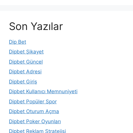
Son Yazılar
Dip Bet
Dipbet Şikayet
Dipbet Güncel
Dipbet Adresi
Dipbet Giriş
Dipbet Kullanıcı Memnuniyeti
Dipbet Popüler Spor
Dipbet Oturum Açma
Dipbet Poker Oyunları
Dipbet Reklam Stratejisi