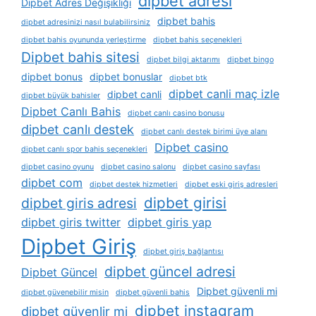
dipbet adresi
Dipbet Adres Değişikliği
dipbet bahis
dipbet adresinizi nasıl bulabilirsiniz
dipbet bahis oyununda yerleştirme
dipbet bahis seçenekleri
Dipbet bahis sitesi
dipbet bilgi aktarımı
dipbet bingo
dipbet bonus
dipbet bonuslar
dipbet btk
dipbet canli maç izle
dipbet canli
dipbet büyük bahisler
Dipbet Canlı Bahis
dipbet canlı casino bonusu
dipbet canlı destek
dipbet canlı destek birimi üye alanı
Dipbet casino
dipbet canlı spor bahis seçenekleri
dipbet casino oyunu
dipbet casino salonu
dipbet casino sayfası
dipbet com
dipbet destek hizmetleri
dipbet eski giriş adresleri
dipbet girisi
dipbet giris adresi
dipbet giris twitter
dipbet giris yap
Dipbet Giriş
dipbet giriş bağlantısı
dipbet güncel adresi
Dipbet Güncel
Dipbet güvenli mi
dipbet güvenebilir misin
dipbet güvenli bahis
dipbet instagram
dipbet güvenlir mi