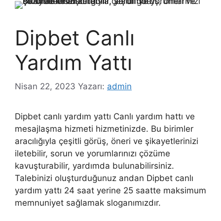
Dipbet Canlı
Yardım Yattı
Nisan 22, 2023
Yazarı:
admin
Dipbet canlı yardım yattı Canlı yardım hattı ve
mesajlaşma hizmeti hizmetinizde. Bu birimler
aracılığıyla çeşitli görüş, öneri ve şikayetlerinizi
iletebilir, sorun ve yorumlarınızı çözüme
kavuşturabilir, yardımda bulunabilirsiniz.
Talebinizi oluşturduğunuz andan Dipbet canlı
yardım yattı 24 saat yerine 25 saatte maksimum
memnuniyet sağlamak sloganımızdır.