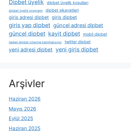
Dipbet üyelik
dipbet üyelik koşulları
dipbet şikayetleri
dipbet üyelik programı
giris adresi dipbet
giris dipbet
giris yap dipbet
güncel adresi dipbet
güncel dipbet
kayit dipbet
mobil dipbet
twitter dipbet
neden dipbet sitesine katılmalısınız
yeni giris dipbet
yeni adresi dipbet
Arşivler
Haziran 2026
Mayıs 2026
Eylül 2025
Haziran 2025