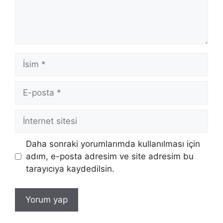
İsim
E-
posta
İnternet
sitesi
Daha sonraki yorumlarımda kullanılması için
adım, e-posta adresim ve site adresim bu
tarayıcıya kaydedilsin.