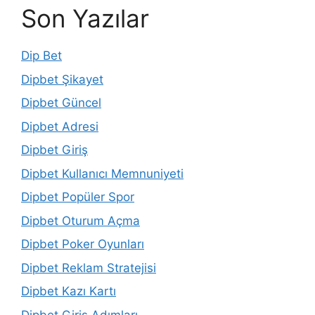
Son Yazılar
Dip Bet
Dipbet Şikayet
Dipbet Güncel
Dipbet Adresi
Dipbet Giriş
Dipbet Kullanıcı Memnuniyeti
Dipbet Popüler Spor
Dipbet Oturum Açma
Dipbet Poker Oyunları
Dipbet Reklam Stratejisi
Dipbet Kazı Kartı
Dipbet Giriş Adımları