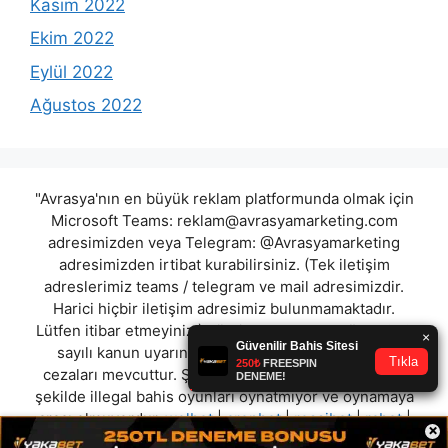
Kasım 2022
Ekim 2022
Eylül 2022
Ağustos 2022
"Avrasya'nın en büyük reklam platformunda olmak için
Microsoft Teams:
reklam@avrasyamarketing.com
adresimizden veya Telegram: @Avrasyamarketing
adresimizden irtibat kurabilirsiniz. (Tek iletişim
adreslerimiz teams / telegram ve mail adresimizdir.
Harici hiçbir iletişim adresimiz bulunmamaktadır.
Lütfen itibar etmeyiniz.) Türkiye yasalarına göre 7258
sayılı kanun uyarınca yasa dışı bahis oynamanın
cezaları mevcuttur. Şu an bulunduğunuz site hiç bir
şekilde illegal bahis oyunları oynatmıyor ve oynamaya
aracı olmuyordur.
wolbet
|
aronbet
|
rossibet
|
rabet
|
×
zodiacbet
|
ls8bet
|
xumabet
|
betdior
"