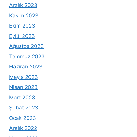
Aralık 2023
Kasım 2023
Ekim 2023
Eylül 2023
Ağustos 2023
Temmuz 2023
Haziran 2023
Mayıs 2023
Nisan 2023
Mart 2023
Şubat 2023
Ocak 2023
Aralık 2022