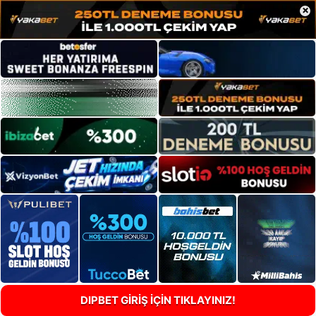
×
DIPBET GİRİŞ İÇİN TIKLAYINIZ!