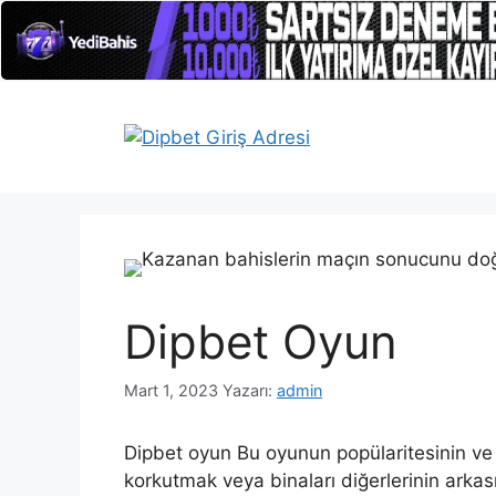
İçeriğe
atla
Dipbet Oyun
Mart 1, 2023
Yazarı:
admin
Dipbet oyun Bu oyunun popülaritesinin ve
korkutmak veya binaları diğerlerinin arkası