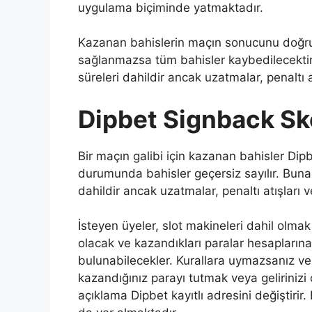
uygulama biçiminde yatmaktadır.
Kazanan bahislerin maçın sonucunu doğru 
sağlanmazsa tüm bahisler kaybedilecekti
süreleri dahildir ancak uzatmalar, penaltı at
Dipbet Signback S
Bir maçın galibi için kazanan bahisler Dip
durumunda bahisler geçersiz sayılır. Bun
dahildir ancak uzatmalar, penaltı atışları v
İsteyen üyeler, slot makineleri dahil ol
olacak ve kazandıkları paralar hesapların
bulunabilecekler. Kurallara uymazsanız ve 
kazandığınız parayı tutmak veya gelirinizi
açıklama Dipbet kayıtlı adresini değiştirir.