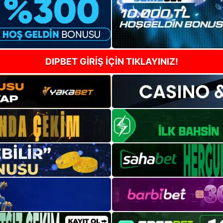
DIPBET GİRİŞ İÇİN TIKLAYINIZ!