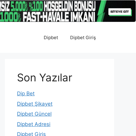
Dipbet
Dipbet Giriş
Son Yazılar
Dip Bet
Dipbet Şikayet
Dipbet Güncel
Dipbet Adresi
Dipbet Giriş