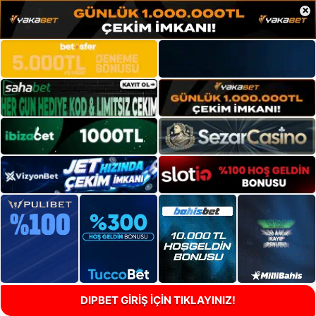
×
DIPBET GİRİŞ İÇİN TIKLAYINIZ!