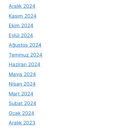
Aralık 2024
Kasım 2024
Ekim 2024
Eylül 2024
Ağustos 2024
Temmuz 2024
Haziran 2024
Mayıs 2024
Nisan 2024
Mart 2024
Şubat 2024
Ocak 2024
Aralık 2023