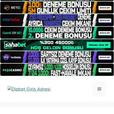
İçeriğe
atla
Menü