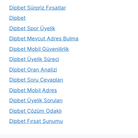
Dipbet Sürpriz Fırsatlar
Dipbet
Dipbet Spor Üyelik
Dipbet Mevcut Adres Bulma
Dipbet Mobil Güvenilirlik
Dipbet Üyelik Süreci
Dipbet Oran Analizi
Dipbet Soru Cevapları
Dipbet Mobil Adres
Dipbet Üyelik Soruları
Dipbet Çözüm Odaklı
Dipbet Fırsat Sunumu