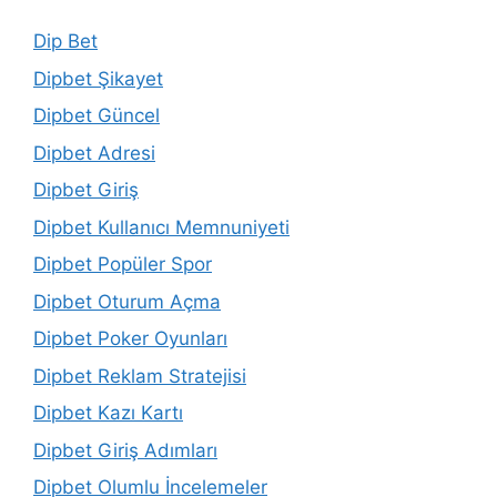
Dip Bet
Dipbet Şikayet
Dipbet Güncel
Dipbet Adresi
Dipbet Giriş
Dipbet Kullanıcı Memnuniyeti
Dipbet Popüler Spor
Dipbet Oturum Açma
Dipbet Poker Oyunları
Dipbet Reklam Stratejisi
Dipbet Kazı Kartı
Dipbet Giriş Adımları
Dipbet Olumlu İncelemeler