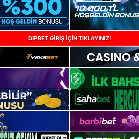
DIPBET GİRİŞ İÇİN TIKLAYINIZ!