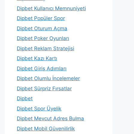
Dipbet Kullanıcı Memnuniyeti
Dipbet Popüler Spor
Dipbet Oturum Açma
Dipbet Poker Oyunları
Dipbet Reklam Stratejisi
Dipbet Kazı Kartı
Dipbet Giriş Adımları
Dipbet Olumlu İncelemeler
Dipbet Sürpriz Fırsatlar
Dipbet
Dipbet Spor Üyelik
Dipbet Mevcut Adres Bulma
Dipbet Mobil Güvenilirlik