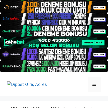
İçeriğe
atla
Menü