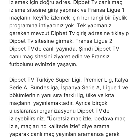
izlemek için doğru adres. Dipbet Tv canlı maç
izleme sitesine giriş yapmak ve Fransa Ligue 1
maçlarını keyifle izlemek için herhangi bir üyelik
programına ihtiyacınız yok. Tek yapmanız
gereken mevcut Dipbet Tv giriş adresine tıklayıp
Dipbet Tv sitesine girmek. Fransa Ligue 2
Dipbet TV’de canlı yayında. Şimdi Dipbet TV
canlı maç sitesini ziyaret edin ve Fransız
futbolunu evinizde yaşayın.
Dipbet TV Türkiye Süper Ligi, Premier Lig, İtalya
Serie A, Bundesliga, İspanya Serie A, Ligue 1 ve
bölümlerinin yanı sıra farklı lig, ülke ve kıta
maçlarını yayınlamaktadır. Ayrıca birçok
uluslararası organizasyonu Dipbet TV’de
izleyebilirsiniz. “Ücretsiz maç izle, bedava maç
izle, maçları hd kalitede izle” diye arama
yaparak canlı maç yayınları aramanıza gerek