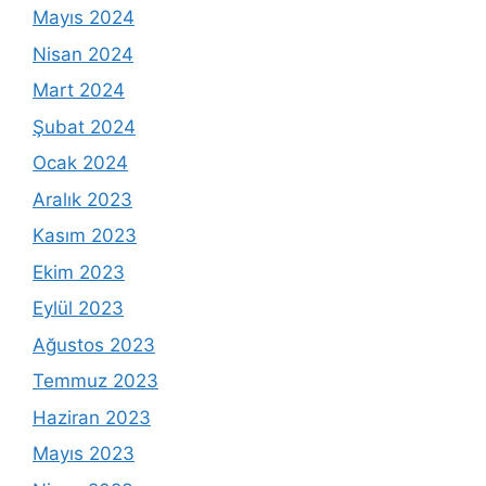
Mayıs 2024
Nisan 2024
Mart 2024
Şubat 2024
Ocak 2024
Aralık 2023
Kasım 2023
Ekim 2023
Eylül 2023
Ağustos 2023
Temmuz 2023
Haziran 2023
Mayıs 2023