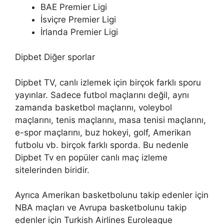
BAE Premier Ligi
İsviçre Premier Ligi
İrlanda Premier Ligi
Dipbet Diğer sporlar
Dipbet TV, canlı izlemek için birçok farklı sporu
yayınlar. Sadece futbol maçlarını değil, aynı
zamanda basketbol maçlarını, voleybol
maçlarını, tenis maçlarını, masa tenisi maçlarını,
e-spor maçlarını, buz hokeyi, golf, Amerikan
futbolu vb. birçok farklı sporda. Bu nedenle
Dipbet Tv en popüler canlı maç izleme
sitelerinden biridir.
Ayrıca Amerikan basketbolunu takip edenler için
NBA maçları ve Avrupa basketbolunu takip
edenler için Turkish Airlines Euroleague