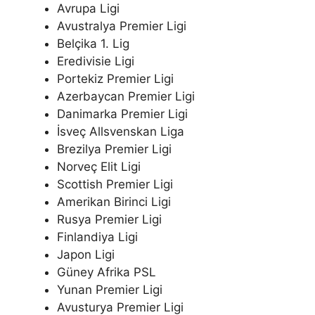
Avrupa Ligi
Avustralya Premier Ligi
Belçika 1. Lig
Eredivisie Ligi
Portekiz Premier Ligi
Azerbaycan Premier Ligi
Danimarka Premier Ligi
İsveç Allsvenskan Liga
Brezilya Premier Ligi
Norveç Elit Ligi
Scottish Premier Ligi
Amerikan Birinci Ligi
Rusya Premier Ligi
Finlandiya Ligi
Japon Ligi
Güney Afrika PSL
Yunan Premier Ligi
Avusturya Premier Ligi