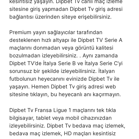
kesintisiz yaşayın. Dipbet Tv canlı maç izleme
sitesine giriş yapmadan Dipbet Tv giriş adresi
bağlantısı üzerinden siteye erişebilirsiniz.
Premium yayın sağlayıcılar tarafından
desteklenen hızlı altyapı ile Dipbet TV Serie A
maçlarını donmadan veya görüntü kalitesi
bozulmadan izleyebilirsiniz. . Aynı zamanda
Dipbet TV’de İtalya Serie B ve İtalya Serie C’yi
sorunsuz bir şekilde izleyebilirsiniz. İtalyan
futbolunun heyecanını evinizde Dipbet Tv ile
yaşayın. Hemen Dipbet Tv giriş adresi web
sitesine tıklayın, bu heyecanlı anı kaçırmayın.
Dipbet Tv Fransa Ligue 1 maçlarını tek tıkla
bilgisayar, tablet veya mobil cihazınızdan
izleyebilirsiniz. Dipbet Tv bedava maç izlemek,
bedava maç izlemek, HD maçları kesintisiz