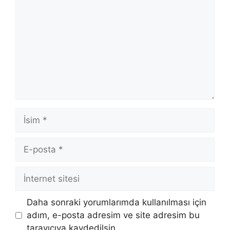
İsim
E-
posta
İnternet
sitesi
Daha sonraki yorumlarımda kullanılması için
adım, e-posta adresim ve site adresim bu
tarayıcıya kaydedilsin.