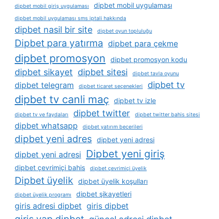
dipbet mobil uygulaması
dipbet mobil giriş uygulaması
dipbet mobil uygulaması sms iptali hakkında
dipbet nasil bir site
dipbet oyun topluluğu
Dipbet para yatırma
dipbet para çekme
dipbet promosyon
dipbet promosyon kodu
dipbet sikayet
dipbet sitesi
dipbet tavla oyunu
dipbet tv
dipbet telegram
dipbet ticaret seçenekleri
dipbet tv canli maç
dipbet tv izle
dipbet twitter
dipbet tv ve faydaları
dipbet twitter bahis sitesi
dipbet whatsapp
dipbet yatırım becerileri
dipbet yeni adres
dipbet yeni adresi
Dipbet yeni giriş
dipbet yeni adresi
dipbet çevrimiçi bahis
dipbet çevrimiçi üyelik
Dipbet üyelik
dipbet üyelik koşulları
dipbet şikayetleri
dipbet üyelik programı
giris adresi dipbet
giris dipbet
giris yap dipbet