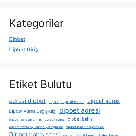
Kategoriler
Dipbet
Dipbet Giriş
Etiket Bulutu
adresi dipbet
dipbet adres
dipbet, kayıt sürecinde
dipbet adresi
Dipbet Adres Değişikliği
dipbet bahis
dipbet adresinizi nasıl bulabilirsiniz
dipbet bahis oyununda yerleştirme
dipbet bahis seçenekleri
Dipbet bahis sitesi
dipbet bilgi aktarımı
dipbet bingo