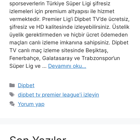
sporseverlerin Türkiye Süper Ligi şifresiz
izlemeleri için premium altyapısı ile hizmet
vermektedir. Premier Lig’i Dipbet TV’de ücretsiz,
şifresiz ve HD kalitesinde izleyebilirsiniz. Üstelik
üyelik gerektirmeden ve hiçbir ücret ödemeden
maçları canlı izleme imkanına sahipsiniz. Dipbet
TV canlı maç izleme sitesinde Beşiktaş,
Fenerbahçe, Galatasaray ve Trabzonspor’un
Süper Lig ve …
Devamını oku…
Kategoriler
Dipbet
Etiketler
dipbet tv premier league'i izleyin
Yorum yap