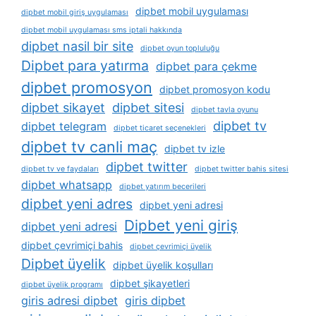
dipbet mobil uygulaması
dipbet mobil giriş uygulaması
dipbet mobil uygulaması sms iptali hakkında
dipbet nasil bir site
dipbet oyun topluluğu
Dipbet para yatırma
dipbet para çekme
dipbet promosyon
dipbet promosyon kodu
dipbet sikayet
dipbet sitesi
dipbet tavla oyunu
dipbet tv
dipbet telegram
dipbet ticaret seçenekleri
dipbet tv canli maç
dipbet tv izle
dipbet twitter
dipbet tv ve faydaları
dipbet twitter bahis sitesi
dipbet whatsapp
dipbet yatırım becerileri
dipbet yeni adres
dipbet yeni adresi
Dipbet yeni giriş
dipbet yeni adresi
dipbet çevrimiçi bahis
dipbet çevrimiçi üyelik
Dipbet üyelik
dipbet üyelik koşulları
dipbet şikayetleri
dipbet üyelik programı
giris adresi dipbet
giris dipbet