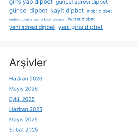
giris yap dipbet
güncel adresi dipbet
güncel dipbet
kayit dipbet
mobil dipbet
twitter dipbet
neden dipbet sitesine katılmalısınız
yeni giris dipbet
yeni adresi dipbet
Arşivler
Haziran 2026
Mayıs 2026
Eylül 2025
Haziran 2025
Mayıs 2025
Şubat 2025