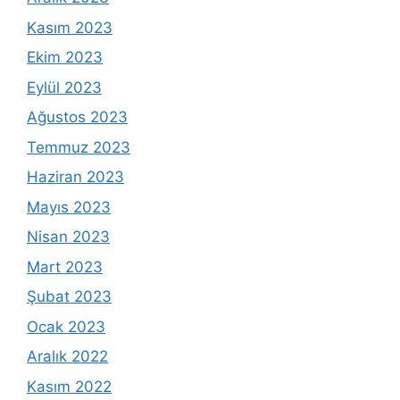
Kasım 2023
Ekim 2023
Eylül 2023
Ağustos 2023
Temmuz 2023
Haziran 2023
Mayıs 2023
Nisan 2023
Mart 2023
Şubat 2023
Ocak 2023
Aralık 2022
Kasım 2022