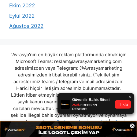
Ekim 2022
Eylül 2022
Ağustos 2022
"Avrasya'nın en büyük reklam platformunda olmak için
Microsoft Teams:
reklam@avrasyamarketing.com
adresimizden veya Telegram: @Avrasyamarketing
adresimizden irtibat kurabilirsiniz. (Tek iletişim
adreslerimiz teams / telegram ve mail adresimizdir.
Harici hiçbir iletişim adresimiz bulunmamaktadır.
Lütfen itibar etmeyiniz.) Türkiye yasalarına göre 7258
sayılı kanun uyarınca yasa dışı bahis oynamanın
cezaları mevcuttur. Şu an bulunduğunuz site hiç bir
şekilde illegal bahis oyunları oynatmıyor ve oynamaya
aracı olmuyordur.
wolbet
|
aronbet
|
rossibet
|
rabet
|
×
zodiacbet
|
ls8bet
|
xumabet
|
betdior
"