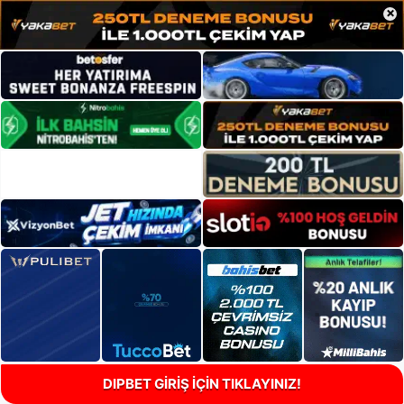
×
DIPBET GİRİŞ İÇİN TIKLAYINIZ!