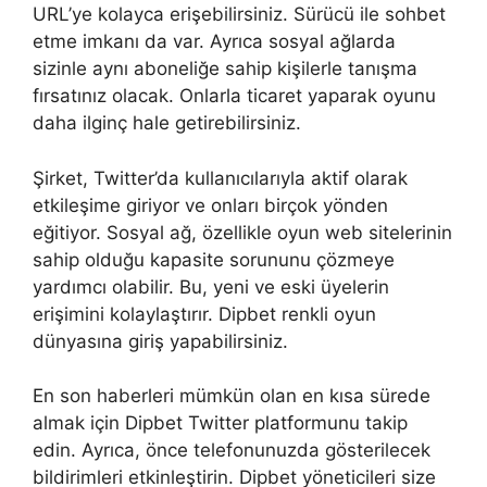
URL’ye kolayca erişebilirsiniz. Sürücü ile sohbet
etme imkanı da var. Ayrıca sosyal ağlarda
sizinle aynı aboneliğe sahip kişilerle tanışma
fırsatınız olacak. Onlarla ticaret yaparak oyunu
daha ilginç hale getirebilirsiniz.
Şirket, Twitter’da kullanıcılarıyla aktif olarak
etkileşime giriyor ve onları birçok yönden
eğitiyor. Sosyal ağ, özellikle oyun web sitelerinin
sahip olduğu kapasite sorununu çözmeye
yardımcı olabilir. Bu, yeni ve eski üyelerin
erişimini kolaylaştırır. Dipbet renkli oyun
dünyasına giriş yapabilirsiniz.
En son haberleri mümkün olan en kısa sürede
almak için Dipbet Twitter platformunu takip
edin. Ayrıca, önce telefonunuzda gösterilecek
bildirimleri etkinleştirin. Dipbet yöneticileri size