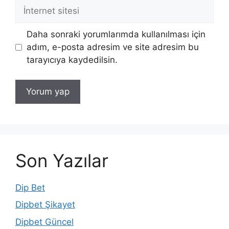
İnternet
sitesi
Daha sonraki yorumlarımda kullanılması için
adım, e-posta adresim ve site adresim bu
tarayıcıya kaydedilsin.
Son Yazılar
Dip Bet
Dipbet Şikayet
Dipbet Güncel