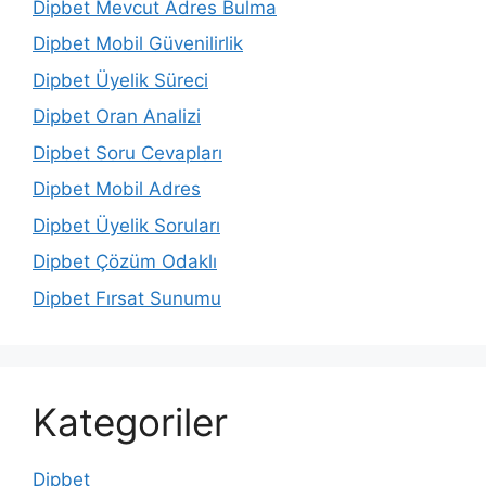
Dipbet Mevcut Adres Bulma
Dipbet Mobil Güvenilirlik
Dipbet Üyelik Süreci
Dipbet Oran Analizi
Dipbet Soru Cevapları
Dipbet Mobil Adres
Dipbet Üyelik Soruları
Dipbet Çözüm Odaklı
Dipbet Fırsat Sunumu
Kategoriler
Dipbet