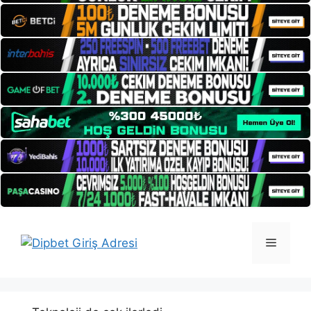
İçeriğe
atla
Menü