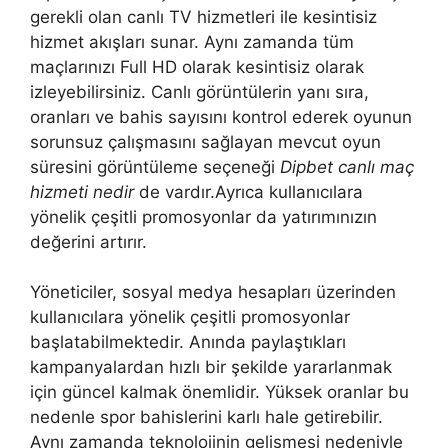
gerekli olan canlı TV hizmetleri ile kesintisiz
hizmet akışları sunar. Aynı zamanda tüm
maçlarınızı Full HD olarak kesintisiz olarak
izleyebilirsiniz. Canlı görüntülerin yanı sıra,
oranları ve bahis sayısını kontrol ederek oyunun
sorunsuz çalışmasını sağlayan mevcut oyun
süresini görüntüleme seçeneği
Dipbet canlı maç
hizmeti nedir
de vardır.Ayrıca kullanıcılara
yönelik çeşitli promosyonlar da yatırımınızın
değerini artırır.
Yöneticiler, sosyal medya hesapları üzerinden
kullanıcılara yönelik çeşitli promosyonlar
başlatabilmektedir. Anında paylaştıkları
kampanyalardan hızlı bir şekilde yararlanmak
için güncel kalmak önemlidir. Yüksek oranlar bu
nedenle spor bahislerini karlı hale getirebilir.
Aynı zamanda teknolojinin gelişmesi nedeniyle