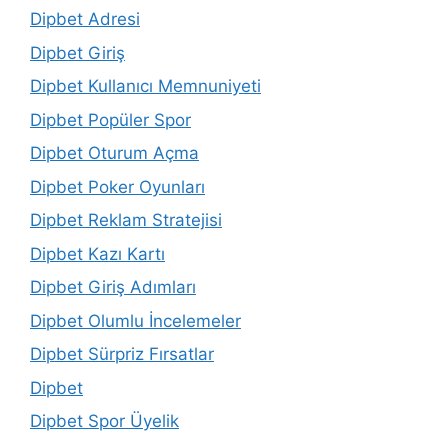
Dipbet Adresi
Dipbet Giriş
Dipbet Kullanıcı Memnuniyeti
Dipbet Popüler Spor
Dipbet Oturum Açma
Dipbet Poker Oyunları
Dipbet Reklam Stratejisi
Dipbet Kazı Kartı
Dipbet Giriş Adımları
Dipbet Olumlu İncelemeler
Dipbet Sürpriz Fırsatlar
Dipbet
Dipbet Spor Üyelik