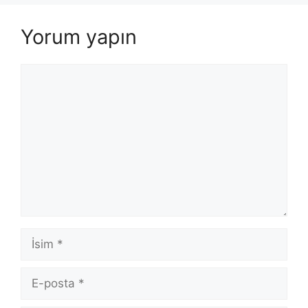
Yorum yapın
Yorum
İsim
E-
posta