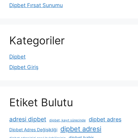
Dipbet Fırsat Sunumu
Kategoriler
Dipbet
Dipbet Giriş
Etiket Bulutu
adresi dipbet
dipbet adres
dipbet, kayıt sürecinde
dipbet adresi
Dipbet Adres Değişikliği
dipbet bahis