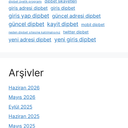
dipbet şikayetleri
dipbet üyelik programı
giris adresi dipbet
giris dipbet
giris yap dipbet
güncel adresi dipbet
güncel dipbet
kayit dipbet
mobil dipbet
twitter dipbet
neden dipbet sitesine katılmalısınız
yeni giris dipbet
yeni adresi dipbet
Arşivler
Haziran 2026
Mayıs 2026
Eylül 2025
Haziran 2025
Mayıs 2025