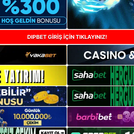
DIPBET GİRİŞ İÇİN TIKLAYINIZ!