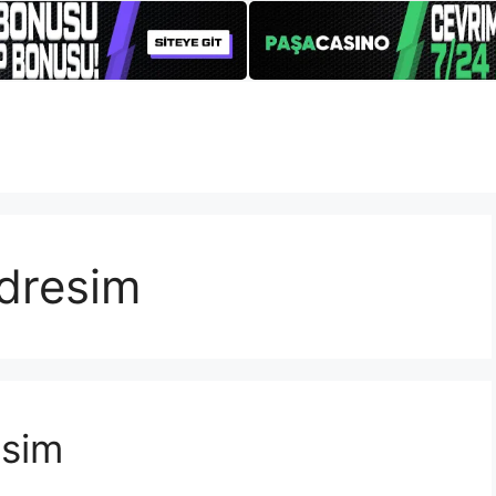
adresim
esim