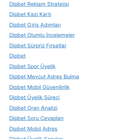
Dipbet Reklam Stratejisi
Dipbet Kazı Kartı
Dipbet Giriş Adımları
Dipbet Olumlu İncelemeler
Dipbet Sürpriz Fırsatlar
Dipbet
Dipbet Spor Üyelik
Dipbet Mevcut Adres Bulma
Dipbet Mobil Güvenilirlik
Dipbet Üyelik Süreci
Dipbet Oran Analizi
Dipbet Soru Cevapları
Dipbet Mobil Adres