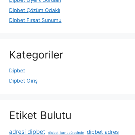
Dipbet Üyelik Soruları
Dipbet Çözüm Odaklı
Dipbet Fırsat Sunumu
Kategoriler
Dipbet
Dipbet Giriş
Etiket Bulutu
adresi dipbet
dipbet adres
dipbet, kayıt sürecinde