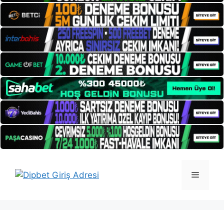
İçeriğe
atla
Menü