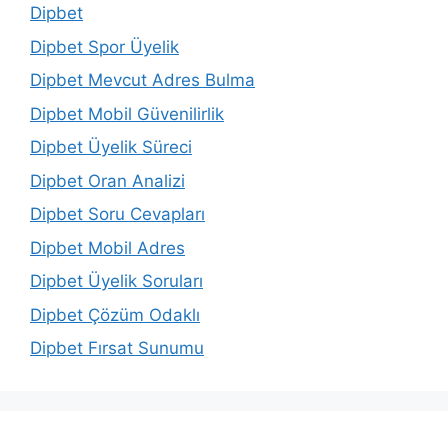
Dipbet
Dipbet Spor Üyelik
Dipbet Mevcut Adres Bulma
Dipbet Mobil Güvenilirlik
Dipbet Üyelik Süreci
Dipbet Oran Analizi
Dipbet Soru Cevapları
Dipbet Mobil Adres
Dipbet Üyelik Soruları
Dipbet Çözüm Odaklı
Dipbet Fırsat Sunumu