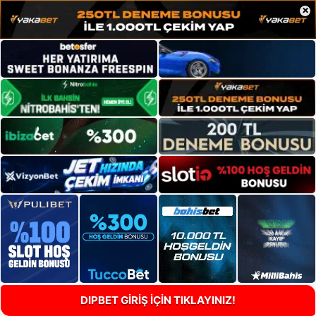
×
DIPBET GİRİŞ İÇİN TIKLAYINIZ!