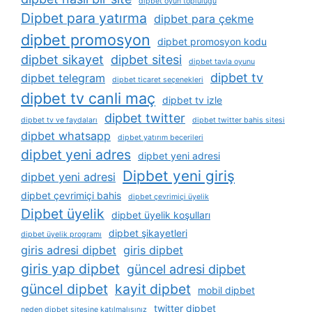
dipbet oyun topluluğu
Dipbet para yatırma
dipbet para çekme
dipbet promosyon
dipbet promosyon kodu
dipbet sikayet
dipbet sitesi
dipbet tavla oyunu
dipbet tv
dipbet telegram
dipbet ticaret seçenekleri
dipbet tv canli maç
dipbet tv izle
dipbet twitter
dipbet tv ve faydaları
dipbet twitter bahis sitesi
dipbet whatsapp
dipbet yatırım becerileri
dipbet yeni adres
dipbet yeni adresi
Dipbet yeni giriş
dipbet yeni adresi
dipbet çevrimiçi bahis
dipbet çevrimiçi üyelik
Dipbet üyelik
dipbet üyelik koşulları
dipbet şikayetleri
dipbet üyelik programı
giris adresi dipbet
giris dipbet
giris yap dipbet
güncel adresi dipbet
güncel dipbet
kayit dipbet
mobil dipbet
twitter dipbet
neden dipbet sitesine katılmalısınız