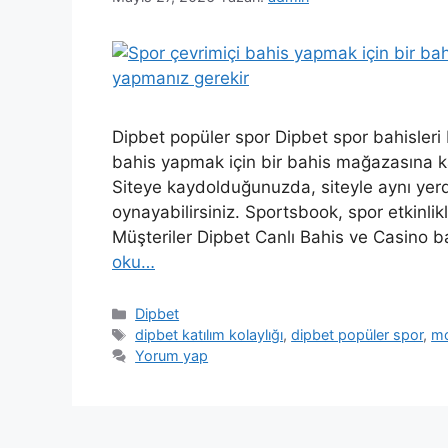
Dipbet popüler spor Dipbet spor bahisleri 
bahis yapmak için bir bahis mağazasına ka
Siteye kaydolduğunuzda, siteyle aynı yerd
oynayabilirsiniz. Sportsbook, spor etkinlik
Müşteriler Dipbet Canlı Bahis ve Casino
oku…
Kategoriler
Dipbet
Etiketler
dipbet katılım kolaylığı
,
dipbet popüler spor
,
mo
Yorum yap