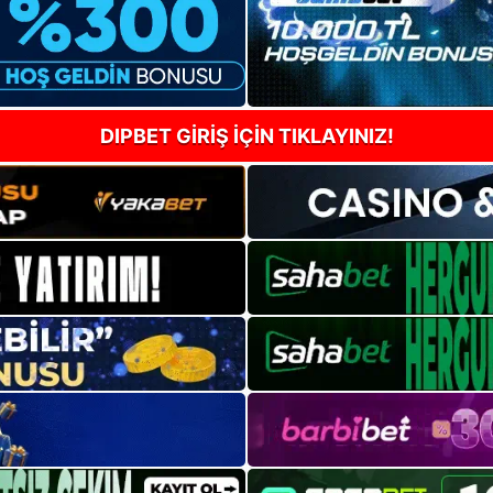
DIPBET GİRİŞ İÇİN TIKLAYINIZ!