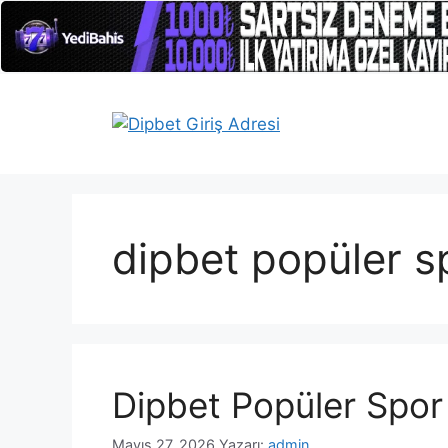
İçeriğe
atla
dipbet popüler s
Dipbet Popüler Spor
Mayıs 27, 2026
Yazarı:
admin