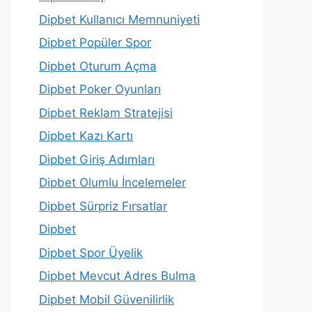
Dipbet Kullanıcı Memnuniyeti
Dipbet Popüler Spor
Dipbet Oturum Açma
Dipbet Poker Oyunları
Dipbet Reklam Stratejisi
Dipbet Kazı Kartı
Dipbet Giriş Adımları
Dipbet Olumlu İncelemeler
Dipbet Sürpriz Fırsatlar
Dipbet
Dipbet Spor Üyelik
Dipbet Mevcut Adres Bulma
Dipbet Mobil Güvenilirlik