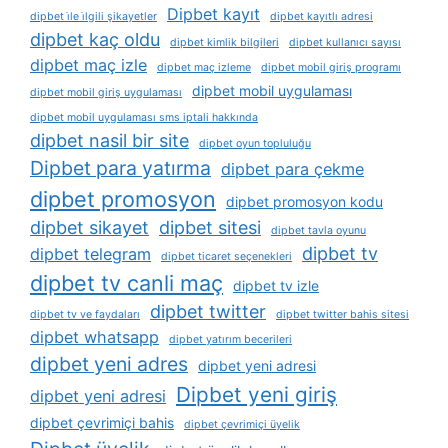
Dipbet kayıt
dipbet i̇le i̇lgili şikayetler
dipbet kayıtlı adresi
dipbet kaç oldu
dipbet kimlik bilgileri
dipbet kullanıcı sayısı
dipbet maç izle
dipbet maç izleme
dipbet mobil giriş programı
dipbet mobil uygulaması
dipbet mobil giriş uygulaması
dipbet mobil uygulaması sms iptali hakkında
dipbet nasil bir site
dipbet oyun topluluğu
Dipbet para yatırma
dipbet para çekme
dipbet promosyon
dipbet promosyon kodu
dipbet sikayet
dipbet sitesi
dipbet tavla oyunu
dipbet tv
dipbet telegram
dipbet ticaret seçenekleri
dipbet tv canli maç
dipbet tv izle
dipbet twitter
dipbet tv ve faydaları
dipbet twitter bahis sitesi
dipbet whatsapp
dipbet yatırım becerileri
dipbet yeni adres
dipbet yeni adresi
Dipbet yeni giriş
dipbet yeni adresi
dipbet çevrimiçi bahis
dipbet çevrimiçi üyelik