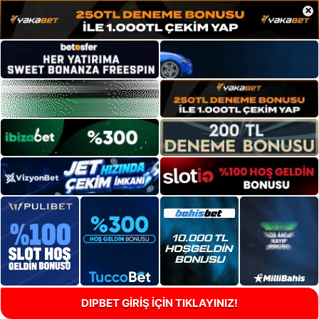
×
DIPBET GİRİŞ İÇİN TIKLAYINIZ!