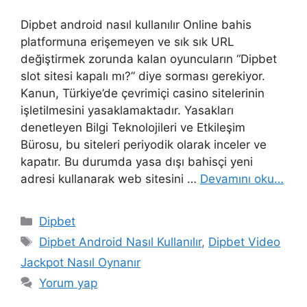
Dipbet android nasıl kullanılır Online bahis
platformuna erişemeyen ve sık sık URL
değiştirmek zorunda kalan oyuncuların “Dipbet
slot sitesi kapalı mı?” diye sorması gerekiyor.
Kanun, Türkiye’de çevrimiçi casino sitelerinin
işletilmesini yasaklamaktadır. Yasakları
denetleyen Bilgi Teknolojileri ve Etkileşim
Bürosu, bu siteleri periyodik olarak inceler ve
kapatır. Bu durumda yasa dışı bahisçi yeni
adresi kullanarak web sitesini …
Devamını oku…
Kategoriler
Dipbet
Etiketler
Dipbet Android Nasıl Kullanılır
,
Dipbet Video
Jackpot Nasıl Oynanır
Yorum yap