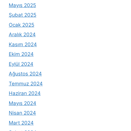
Mayıs 2025
Şubat 2025
Ocak 2025
Aralık 2024
Kasım 2024
Ekim 2024
Eylül 2024
Ağustos 2024
Temmuz 2024
Haziran 2024
Mayıs 2024
Nisan 2024
Mart 2024