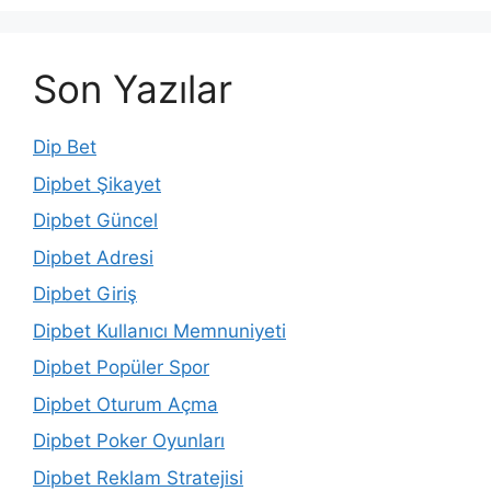
Son Yazılar
Dip Bet
Dipbet Şikayet
Dipbet Güncel
Dipbet Adresi
Dipbet Giriş
Dipbet Kullanıcı Memnuniyeti
Dipbet Popüler Spor
Dipbet Oturum Açma
Dipbet Poker Oyunları
Dipbet Reklam Stratejisi